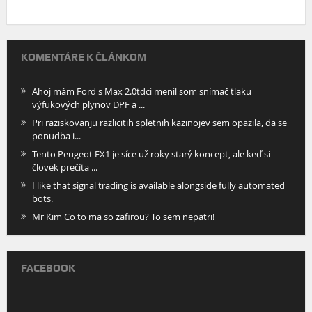
KOMENTÁRE K ČLÁNKOM
Ahoj mám Ford s Max 2.0tdci menil som snímač tlaku
výfukových plynov DPF a ...
Pri raziskovanju razlicitih spletnih kazinojev sem opazila, da se
ponudba i...
Tento Peugeot EX1 je síce už roky starý koncept, ale keď si
človek prečíta ...
I like that signal trading is available alongside fully automated
bots.
Mr Kim Co to ma so zafirou? To sem nepatri!
FACEBOOK