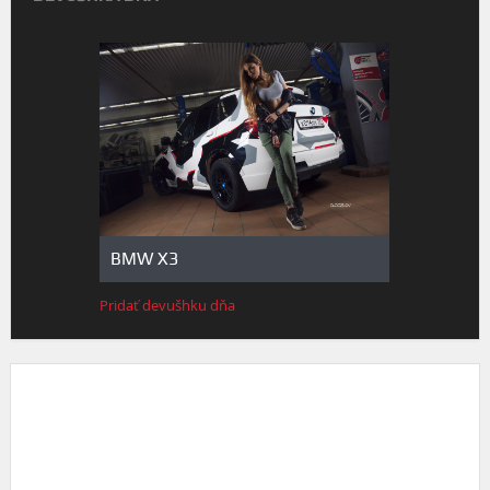
BMW X3
Pridať devušhku dňa