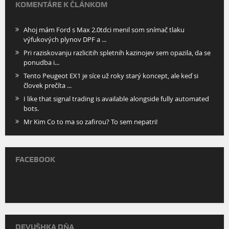
KOMENTÁRE K ČLÁNKOM
Ahoj mám Ford s Max 2.0tdci menil som snímač tlaku
výfukových plynov DPF a ...
Pri raziskovanju razlicitih spletnih kazinojev sem opazila, da se
ponudba i...
Tento Peugeot EX1 je síce už roky starý koncept, ale keď si
človek prečíta ...
I like that signal trading is available alongside fully automated
bots.
Mr Kim Co to ma so zafirou? To sem nepatri!
FACEBOOK
DEVUŠHKA DŇA