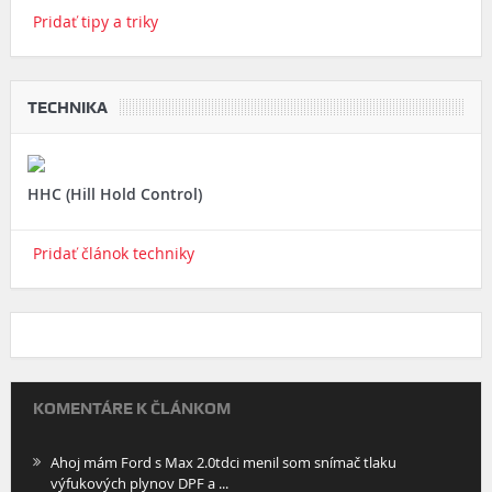
Pridať tipy a triky
TECHNIKA
HHC (Hill Hold Control)
Pridať článok techniky
KOMENTÁRE K ČLÁNKOM
Ahoj mám Ford s Max 2.0tdci menil som snímač tlaku
výfukových plynov DPF a ...