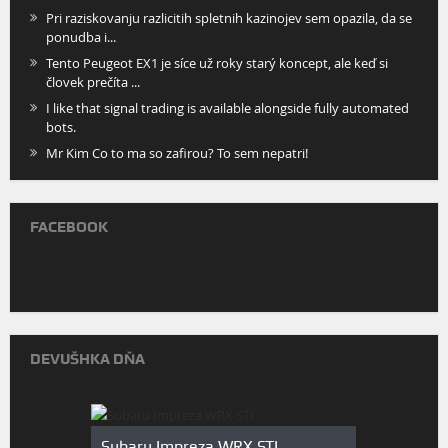
Pri raziskovanju razlicitih spletnih kazinojev sem opazila, da se
ponudba i...
Tento Peugeot EX1 je síce už roky starý koncept, ale keď si
človek prečíta ...
I like that signal trading is available alongside fully automated
bots.
Mr Kim Co to ma so zafirou? To sem nepatri!
FACEBOOK
DEVUŠHKA DŇA
Subaru Impreza WRX STI