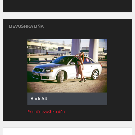
DEVUŠHKA DŇA
Audi A4
Pridať devušhku dňa