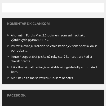
KOMENTÁRE K ČLÁNKOM
Ahoj mám Ford s Max 2.0tdci menil som snímač tlaku
výfukových plynov DPF a ...
Pri raziskovanju razlicitih spletnih kazinojev sem opazila, da se
ponudba i...
Tento Peugeot EX1 je síce už roky starý koncept, ale keď si
človek prečíta ...
I like that signal trading is available alongside fully automated
bots.
Mr Kim Co to ma so zafirou? To sem nepatri!
FACEBOOK