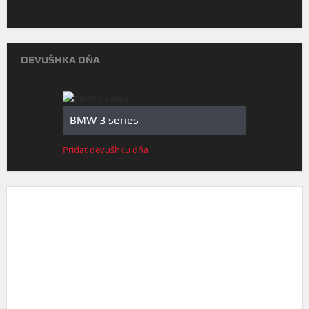
DEVUŠHKA DŇA
BMW 3 series
Pridať devušhku dňa