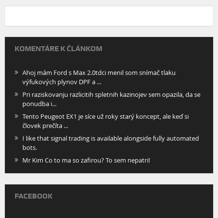
KOMENTÁRE K ČLÁNKOM
Ahoj mám Ford s Max 2.0tdci menil som snímač tlaku
výfukových plynov DPF a ...
Pri raziskovanju razlicitih spletnih kazinojev sem opazila, da se
ponudba i...
Tento Peugeot EX1 je síce už roky starý koncept, ale keď si
človek prečíta ...
I like that signal trading is available alongside fully automated
bots.
Mr Kim Co to ma so zafirou? To sem nepatri!
FACEBOOK