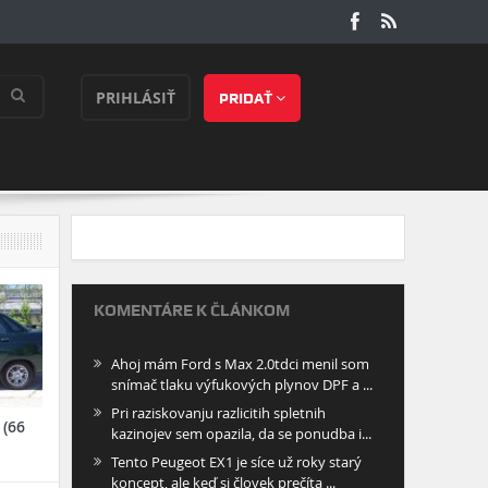
PRIHLÁSIŤ
PRIDAŤ
KOMENTÁRE K ČLÁNKOM
Ahoj mám Ford s Max 2.0tdci menil som
snímač tlaku výfukových plynov DPF a ...
Pri raziskovanju razlicitih spletnih
 (66
kazinojev sem opazila, da se ponudba i...
Tento Peugeot EX1 je síce už roky starý
koncept, ale keď si človek prečíta ...