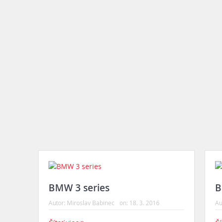
BMW 3 series
B
Autor:
Miroslav Babinec
on:
18. 3. 2016
Au