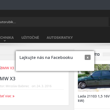
ECHNIKA
UŽITOČNÉ
AUTOSKRATKY
TVOJE AUTO
Lajkujte nás na Facebooku
x
MW X3
tor:
Miroslav Babinec
on:
24. 3. 2016
tať viac
Lada 21103 1,5 16V
kW)