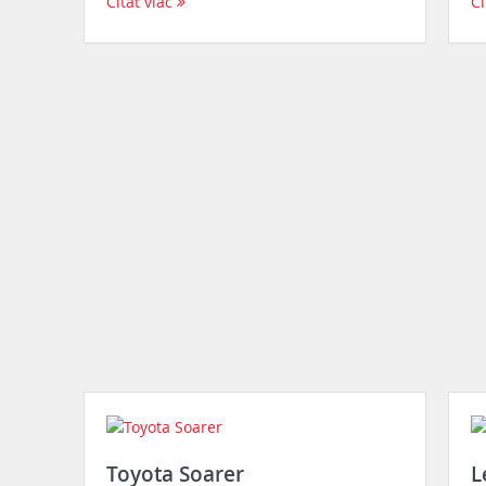
Čítať viac
Čí
Toyota Soarer
L