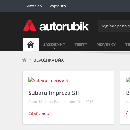
Autodiely
TvojeAuto
JAZDENKY
TESTY
NOVINKY
T
DEVUŠHKA DŇA
Subaru Impreza STI
B
Autor:
Miroslav Babinec
on:
13. 4. 2016
Au
Čítať viac
Čí