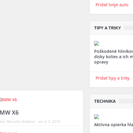
Pridať tvoje auto
TIPY A TRIKY
Poškodené hliníko
disky kolies a ich 
opravy
Pridať tipy a triky
TECHNIKA
MW X6
tor:
Miroslav Babinec
on:
4. 3. 2016
Aktívna opierka hl