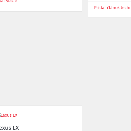
tať viac
Pridať článok tech
exus LX