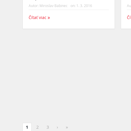
Autor:
Miroslav Babinec
on:
1. 3. 2016
Au
Čítať viac
Čí
1
2
3
›
»