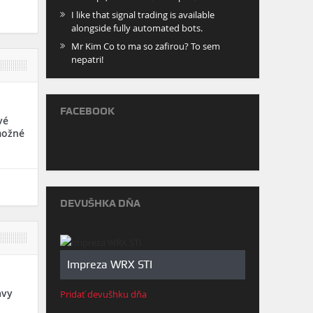
I like that signal trading is available
alongside fully automated bots.
Mr Kim Co to ma so zafirou? To sem
nepatri!
FACEBOOK
vé
možné
DEVUŠHKA DŇA
Impreza WRX STI
avy
Pridať devušhku dňa