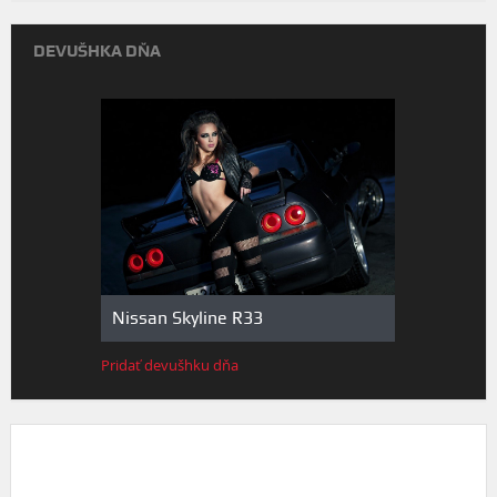
DEVUŠHKA DŇA
Nissan Skyline R33
Pridať devušhku dňa