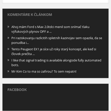
KOMENTÁRE K ČLÁNKOM
Ahoj mám Ford s Max 2.0tdci menil som snímač tlaku
výfukových plynov DPF a ...
Pri raziskovanju razlicitih spletnih kazinojev sem opazila, da se
ponudba i...
Tento Peugeot EX1 je síce už roky starý koncept, ale keď si
človek prečíta ...
I like that signal trading is available alongside fully automated
bots.
Mr Kim Co to ma so zafirou? To sem nepatri!
FACEBOOK