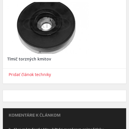
Tlmič torzných kmitov
Pridať článok techniky
KOMENTÁRE K ČLÁNKOM