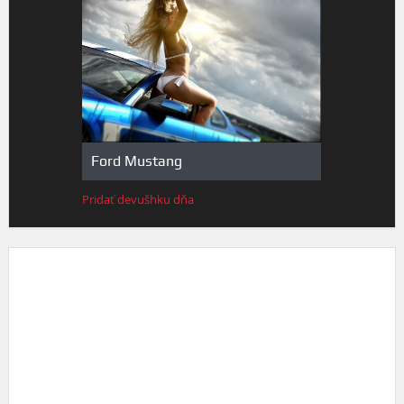
Ford Mustang
Pridať devušhku dňa