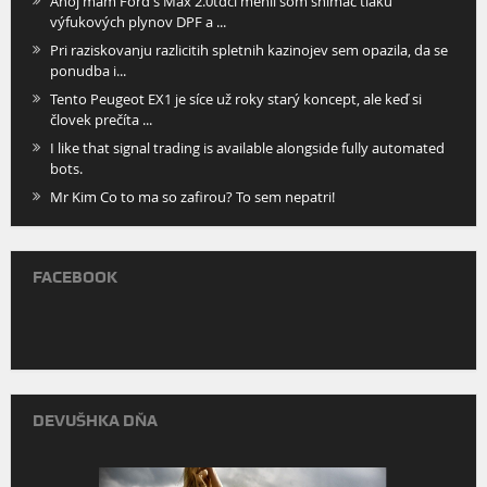
Ahoj mám Ford s Max 2.0tdci menil som snímač tlaku
výfukových plynov DPF a ...
Pri raziskovanju razlicitih spletnih kazinojev sem opazila, da se
ponudba i...
Tento Peugeot EX1 je síce už roky starý koncept, ale keď si
človek prečíta ...
I like that signal trading is available alongside fully automated
bots.
Mr Kim Co to ma so zafirou? To sem nepatri!
FACEBOOK
DEVUŠHKA DŇA