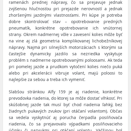
ramenách prednej nápravy, čo sa prejavuje jednak
zvýšenou hlučnosťou pri prejazde nerovností a jednak
zhoršenými jazdnými vlastnosťami. Pri kúpe je potreba
dobre skontrolovať stav – opotrebovanie predných
pneumatík, konkrétne opotrebovanie ich vnútornej
strany. Okrem nadmernej vôle v zavesení kolies môže byť
na vine aj zlá geometria komplikovanej lichobežníkovej
nápravy. Najmä pri silnejších motorizáciach s ktorými sa
častejšie dynamicky jazdilo sa nezriedka vyskytuje
problém s nadmerne opotrebovanými poloosami. Ak teda
pri pomelej jazde a prudkom vytočení kolies niečo puká
alebo pri akcelerácii vibruje volant, majú poloosi to
najlepšie za sebou a treba ich vymeniť.
Slabšou stránkou Alfy 159 je aj riadenie, konkrétne
prevodovka riadenia, do ktorej sa môže dostať vlhkosť. Pri
skúšobnej jazde tak musí byť chod riadenia ľahký, bez
žiadnych pukavých zvukov (pri otáčaní volantom). Občas
sa vedela vyskytnúť aj porucha čerpadla posilňovača
riadenia, čo sa prejavovalo výpadkami posilňovacieho
účinku či pazvukmi pri otáčaní volantu. Väčšinou bol