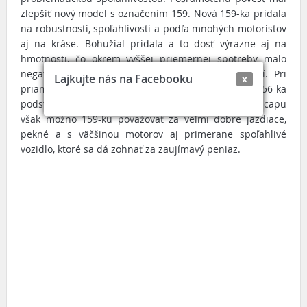
zlepšiť nový model s označením 159. Nová 159-ka pridala
na robustnosti, spoľahlivosti a podľa mnohých motoristov
aj na kráse. Bohužial pridala a to dosť výrazne aj na
hmotnosti, čo okrem vyššej priemernej spotreby malo
negatívny vplyv aj na akčnosť jazdných vlastností. Pri
Lajkujte nás na Facebooku
x
priamom porovnaní 156 a 159 tak pôsobí staršia 156-ka
podstatne agilnejšie a ľahšie. Napriek tomuto handicapu
však možno 159-ku považovať za veľmi dobre jazdiace,
pekné a s väčšinou motorov aj primerane spoľahlivé
vozidlo, ktoré sa dá zohnať za zaujímavý peniaz.