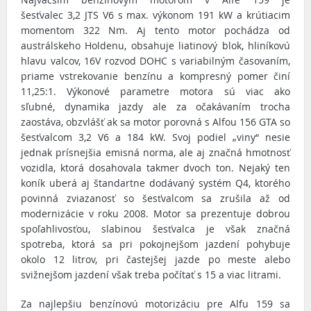
šesťvalec 3,2 JTS V6 s max. výkonom 191 kW a krútiacim
momentom 322 Nm. Aj tento motor pochádza od
austrálskeho Holdenu, obsahuje liatinový blok, hliníkovú
hlavu valcov, 16V rozvod DOHC s variabilným časovaním,
priame vstrekovanie benzínu a kompresný pomer činí
11,25:1. Výkonové parametre motora sú viac ako
sľubné, dynamika jazdy ale za očakávaním trocha
zaostáva, obzvlášť ak sa motor porovná s Alfou 156 GTA so
šesťvalcom 3,2 V6 a 184 kW. Svoj podiel „viny“ nesie
jednak prísnejšia emisná norma, ale aj značná hmotnosť
vozidla, ktorá dosahovala takmer dvoch ton. Nejaký ten
koník uberá aj štandartne dodávaný systém Q4, ktorého
povinná zviazanosť so šesťvalcom sa zrušila až od
modernizácie v roku 2008. Motor sa prezentuje dobrou
spoľahlivosťou, slabinou šesťvalca je však značná
spotreba, ktorá sa pri pokojnejšom jazdení pohybuje
okolo 12 litrov, pri častejšej jazde po meste alebo
svižnejšom jazdení však treba počítať s 15 a viac litrami.
Za najlepšiu benzínovú motorizáciu pre Alfu 159 sa