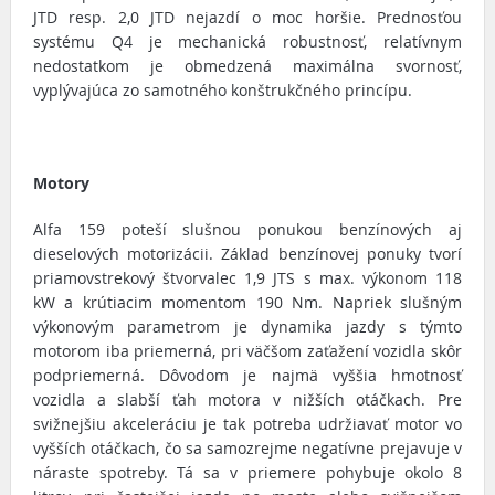
JTD resp. 2,0 JTD nejazdí o moc horšie. Prednosťou
systému Q4 je mechanická robustnosť, relatívnym
nedostatkom je obmedzená maximálna svornosť,
vyplývajúca zo samotného konštrukčného princípu.
Motory
Alfa 159 poteší slušnou ponukou benzínových aj
dieselových motorizácii. Základ benzínovej ponuky tvorí
priamovstrekový štvorvalec 1,9 JTS s max. výkonom 118
kW a krútiacim momentom 190 Nm. Napriek slušným
výkonovým parametrom je dynamika jazdy s týmto
motorom iba priemerná, pri väčšom zaťažení vozidla skôr
podpriemerná. Dôvodom je najmä vyššia hmotnosť
vozidla a slabší ťah motora v nižších otáčkach. Pre
svižnejšiu akceleráciu je tak potreba udržiavať motor vo
vyšších otáčkach, čo sa samozrejme negatívne prejavuje v
náraste spotreby. Tá sa v priemere pohybuje okolo 8