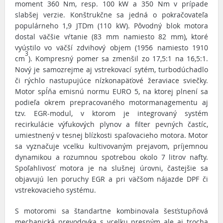
moment 360 Nm, resp. 100 kW a 350 Nm v prípade
slabšej verzie. Konštrukčne sa jedná o pokračovateľa
populárneho 1,9 JTDm (110 kW). Pôvodný blok motora
dostal väčšie vŕtanie (83 mm namiesto 82 mm), ktoré
vyústilo vo väčší zdvihový objem (1956 namiesto 1910
3
cm
). Kompresný pomer sa zmenšil zo 17,5:1 na 16,5:1.
Nový je samozrejme aj vstrekovací sytém, turbodúchadlo
či rýchlo nastupujúce nízkonapäťové žeraviace sviečky.
Motor spĺňa emisnú normu EURO 5, na ktorej plnení sa
podieľa okrem prepracovaného motormanagementu aj
tzv. EGR-modul, v ktorom je integrovaný systém
recirkulácie výfukových plynov a filter pevných častíc,
umiestnený v tesnej blízkosti spaľovacieho motora. Motor
sa vyznačuje vcelku kultivovaným prejavom, príjemnou
dynamikou a rozumnou spotrebou okolo 7 litrov nafty.
Spoľahlivosť motora je na slušnej úrovni, častejšie sa
objavujú len poruchy EGR a pri väčšom nájazde DPF či
vstrekovacieho systému.
S motoromi sa štandartne kombinovala šesťstupňová
mechanická prevodovka s vcelku presným ale aj trocha