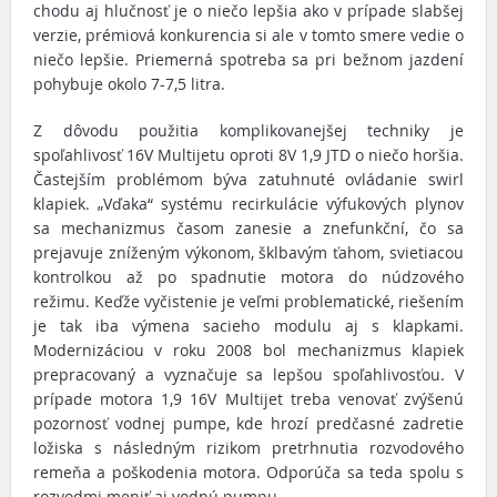
chodu aj hlučnosť je o niečo lepšia ako v prípade slabšej
verzie, prémiová konkurencia si ale v tomto smere vedie o
niečo lepšie. Priemerná spotreba sa pri bežnom jazdení
pohybuje okolo 7-7,5 litra.
Z dôvodu použitia komplikovanejšej techniky je
spoľahlivosť 16V Multijetu oproti 8V 1,9 JTD o niečo horšia.
Častejším problémom býva zatuhnuté ovládanie swirl
klapiek. „Vďaka“ systému recirkulácie výfukových plynov
sa mechanizmus časom zanesie a znefunkční, čo sa
prejavuje zníženým výkonom, šklbavým ťahom, svietiacou
kontrolkou až po spadnutie motora do núdzového
režimu. Keďže vyčistenie je veľmi problematické, riešením
je tak iba výmena sacieho modulu aj s klapkami.
Modernizáciou v roku 2008 bol mechanizmus klapiek
prepracovaný a vyznačuje sa lepšou spoľahlivosťou. V
prípade motora 1,9 16V Multijet treba venovať zvýšenú
pozornosť vodnej pumpe, kde hrozí predčasné zadretie
ložiska s následným rizikom pretrhnutia rozvodového
remeňa a poškodenia motora. Odporúča sa teda spolu s
rozvodmi meniť aj vodnú pumpu.