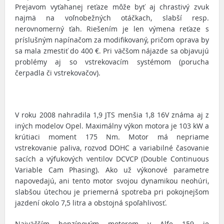
Prejavom vyťahanej reťaze môže byť aj chrastivý zvuk
najmä na voľnobežných otáčkach, slabší resp.
nerovnomerný ťah. Riešením je len výmena reťaze s
príslušným napínačom za modifikovaný, pričom oprava by
sa mala zmestiť do 400 €. Pri väčšom nájazde sa objavujú
problémy aj so vstrekovacím systémom (porucha
čerpadla či vstrekovačov).
V roku 2008 nahradila 1,9 JTS menšia 1,8 16V známa aj z
iných modelov Opel. Maximálny výkon motora je 103 kW a
krútiaci moment 175 Nm. Motor má nepriame
vstrekovanie paliva, rozvod DOHC a variabilné časovanie
sacích a výfukových ventilov DCVCP (Double Continuous
Variable Cam Phasing). Ako už výkonové parametre
napovedajú, ani tento motor svojou dynamikou neohúri,
slabšou útechou je priemerná spotreba pri pokojnejšom
jazdení okolo 7,5 litra a obstojná spoľahlivosť.
Najväčším benzínovým motorom v Alfe 159 je