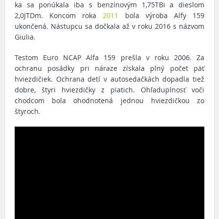
ka sa ponúkala iba s benzínovým 1,75TBi a dieslom
2,0JTDm. Koncom roka
2011
bola výroba Alfy 159
ukončená. Nástupcu sa dočkala až v roku 2016 s názvom
Giulia.
Testom Euro NCAP Alfa 159 prešla v roku 2006. Za
ochranu posádky pri náraze získala plný počet päť
hviezdičiek. Ochrana detí v autosedačkách dopadla tiež
dobre, štyri hviezdičky z piatich. Ohľaduplnosť voči
chodcom bola ohodnotená jednou hviezdičkou zo
štyroch.