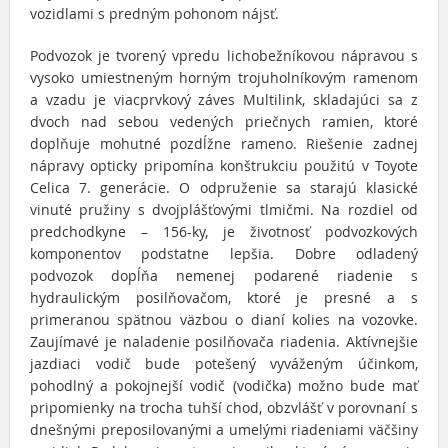
vozidlami s predným pohonom nájsť.
Podvozok je tvorený vpredu lichobežníkovou nápravou s
vysoko umiestneným horným trojuholníkovým ramenom
a vzadu je viacprvkový záves Multilink, skladajúci sa z
dvoch nad sebou vedených priečnych ramien, ktoré
doplňuje mohutné pozdĺžne rameno. Riešenie zadnej
nápravy opticky pripomína konštrukciu použitú v Toyote
Celica 7. generácie. O odpruženie sa starajú klasické
vinuté pružiny s dvojplášťovými tlmičmi. Na rozdiel od
predchodkyne – 156-ky, je životnosť podvozkových
komponentov podstatne lepšia. Dobre odladený
podvozok dopĺňa nemenej podarené riadenie s
hydraulickým posilňovačom, ktoré je presné a s
primeranou spätnou väzbou o dianí kolies na vozovke.
Zaujímavé je naladenie posilňovača riadenia. Aktívnejšie
jazdiaci vodič bude potešený vyváženým účinkom,
pohodlný a pokojnejší vodič (vodička) možno bude mať
pripomienky na trocha tuhší chod, obzvlášť v porovnaní s
dnešnými preposilovanými a umelými riadeniami väčšiny