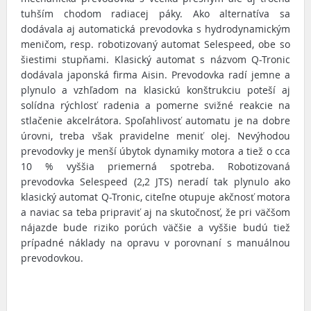
tuhším chodom radiacej páky. Ako alternatíva sa
dodávala aj automatická prevodovka s hydrodynamickým
meničom, resp. robotizovaný automat Selespeed, obe so
šiestimi stupňami. Klasický automat s názvom Q-Tronic
dodávala japonská firma Aisin. Prevodovka radí jemne a
plynulo a vzhľadom na klasickú konštrukciu poteší aj
solídna rýchlosť radenia a pomerne svižné reakcie na
stlačenie akcelrátora. Spoľahlivosť automatu je na dobre
úrovni, treba však pravidelne meniť olej. Nevýhodou
prevodovky je menší úbytok dynamiky motora a tiež o cca
10 % vyššia priemerná spotreba. Robotizovaná
prevodovka Selespeed (2,2 JTS) neradí tak plynulo ako
klasický automat Q-Tronic, citeľne otupuje akčnosť motora
a naviac sa teba pripraviť aj na skutočnosť, že pri väčšom
nájazde bude riziko porúch väčšie a vyššie budú tiež
prípadné náklady na opravu v porovnaní s manuálnou
prevodovkou.