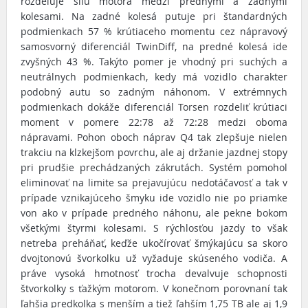
rozdeľuje silu motora medzi prednými a zadnými
kolesami. Na zadné kolesá putuje pri štandardných
podmienkach 57 % krútiaceho momentu cez nápravový
samosvorný diferenciál TwinDiff, na predné kolesá ide
zvyšných 43 %. Takýto pomer je vhodný pri suchých a
neutrálnych podmienkach, kedy má vozidlo charakter
podobný autu so zadným náhonom. V extrémnych
podmienkach dokáže diferenciál Torsen rozdeliť krútiaci
moment v pomere 22:78 až 72:28 medzi oboma
nápravami. Pohon oboch náprav Q4 tak zlepšuje nielen
trakciu na klzkejšom povrchu, ale aj držanie jazdnej stopy
pri prudšie prechádzaných zákrutách. Systém pomohol
eliminovať na limite sa prejavujúcu nedotáčavosť a tak v
prípade vznikajúceho šmyku ide vozidlo nie po priamke
von ako v prípade predného náhonu, ale pekne bokom
všetkými štyrmi kolesami. S rýchlosťou jazdy to však
netreba preháňať, keďže ukočírovať šmýkajúcu sa skoro
dvojtonovú švorkolku už vyžaduje skúseného vodiča. A
práve vysoká hmotnosť trocha devalvuje schopnosti
štvorkolky s ťažkým motorom. V konečnom porovnaní tak
ľahšia predkolka s menším a tiež ľahším 1,75 TB ale aj 1,9