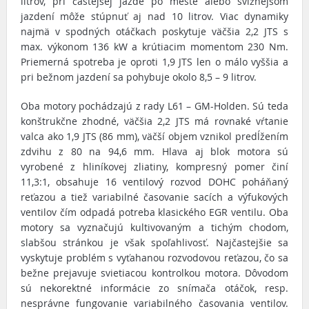
litrov, pri častejšej jazde po meste alebo svižnejšom
jazdení môže stúpnuť aj nad 10 litrov. Viac dynamiky
najmä v spodných otáčkach poskytuje väčšia 2,2 JTS s
max. výkonom 136 kW a krútiacim momentom 230 Nm.
Priemerná spotreba je oproti 1,9 JTS len o málo vyššia a
pri bežnom jazdení sa pohybuje okolo 8,5 – 9 litrov.
Oba motory pochádzajú z rady L61 – GM-Holden. Sú teda
konštrukčne zhodné, väčšia 2,2 JTS má rovnaké vŕtanie
valca ako 1,9 JTS (86 mm), väčší objem vznikol predĺžením
zdvihu z 80 na 94,6 mm. Hlava aj blok motora sú
vyrobené z hliníkovej zliatiny, kompresný pomer činí
11,3:1, obsahuje 16 ventilový rozvod DOHC poháňaný
reťazou a tiež variabilné časovanie sacích a výfukových
ventilov čím odpadá potreba klasického EGR ventilu. Oba
motory sa vyznačujú kultivovaným a tichým chodom,
slabšou stránkou je však spoľahlivosť. Najčastejšie sa
vyskytuje problém s vyťahanou rozvodovou reťazou, čo sa
bežne prejavuje svietiacou kontrolkou motora. Dôvodom
sú nekorektné informácie zo snímača otáčok, resp.
nesprávne fungovanie variabilného časovania ventilov.