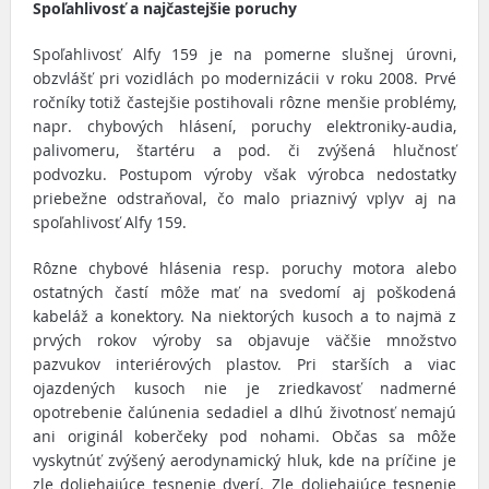
Spoľahlivosť a najčastejšie poruchy
Spoľahlivosť Alfy 159 je na pomerne slušnej úrovni,
obzvlášť pri vozidlách po modernizácii v roku 2008. Prvé
ročníky totiž častejšie postihovali rôzne menšie problémy,
napr. chybových hlásení, poruchy elektroniky-audia,
palivomeru, štartéru a pod. či zvýšená hlučnosť
podvozku. Postupom výroby však výrobca nedostatky
priebežne odstraňoval, čo malo priaznivý vplyv aj na
spoľahlivosť Alfy 159.
Rôzne chybové hlásenia resp. poruchy motora alebo
ostatných častí môže mať na svedomí aj poškodená
kabeláž a konektory. Na niektorých kusoch a to najmä z
prvých rokov výroby sa objavuje väčšie množstvo
pazvukov interiérových plastov. Pri starších a viac
ojazdených kusoch nie je zriedkavosť nadmerné
opotrebenie čalúnenia sedadiel a dlhú životnosť nemajú
ani originál koberčeky pod nohami. Občas sa môže
vyskytnúť zvýšený aerodynamický hluk, kde na príčine je
zle doliehajúce tesnenie dverí. Zle doliehajúce tesnenie