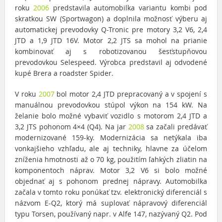
roku
2006
predstavila automobilka variantu kombi pod
skratkou SW (Sportwagon) a doplnila možnosť výberu aj
automatickej prevodovky Q-Tronic pre motory 3,2 V6, 2,4
JTD a 1,9 JTD 16V. Motor 2,2 JTS sa mohol na prianie
kombinovať aj s robotizovanou šesťstupňovou
prevodovkou Selespeed. Výrobca predstavil aj odvodené
kupé Brera a roadster Spider.
V roku
2007
bol motor 2,4 JTD prepracovaný a v spojení s
manuálnou prevodovkou stúpol výkon na 154 kW. Na
želanie bolo možné vybaviť vozidlo s motorom 2,4 JTD a
3,2 JTS pohonom 4×4 (Q4). Na jar
2008
sa začali predávať
modernizované 159-ky. Modernizácia sa netýkala iba
vonkajšieho vzhľadu, ale aj techniky, hlavne za účelom
zníženia hmotnosti až o 70 kg, použitím ľahkých zliatin na
komponentoch náprav. Motor 3,2 V6 si bolo možné
objednať aj s pohonom prednej nápravy. Automobilka
začala v tomto roku ponúkať tzv. elektronický diferenciál s
názvom E-Q2, ktorý má suplovať nápravový diferenciál
typu Torsen, používaný napr. v Alfe 147, nazývaný Q2. Pod