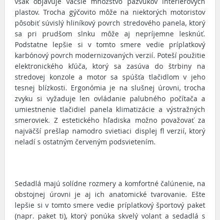
však objavuje väčšie množstvo pazvukov interiérových
plastov. Trocha gýčovito môže na niektorých motoristov
pôsobiť súvislý hliníkový povrch stredového panela, ktorý
sa pri prudšom slnku môže aj nepríjemne lesknúť.
Podstatne lepšie si v tomto smere vedie príplatkový
karbónový povrch modernizovaných verzií. Poteší použitie
elektronického kľúča, ktorý sa zasúva do štrbiny na
stredovej konzole a motor sa spúšťa tlačidlom v jeho
tesnej blízkosti. Ergonómia je na slušnej úrovni, trocha
zvyku si vyžaduje len ovládanie palubného počítača a
umiestnenie tlačidiel panela klimatizácie a výstražných
smeroviek. Z estetického hľadiska možno považovať za
najväčší prešlap namodro svietiaci displej fl verzií, ktorý
neladí s ostatným červeným podsvietením.
Sedadlá majú solídne rozmery a komfortné čalúnenie, na
obstojnej úrovni je aj ich anatomické tvarovanie. Ešte
lepšie si v tomto smere vedie príplatkový športový paket
(napr. paket ti), ktorý ponúka skvelý volant a sedadlá s