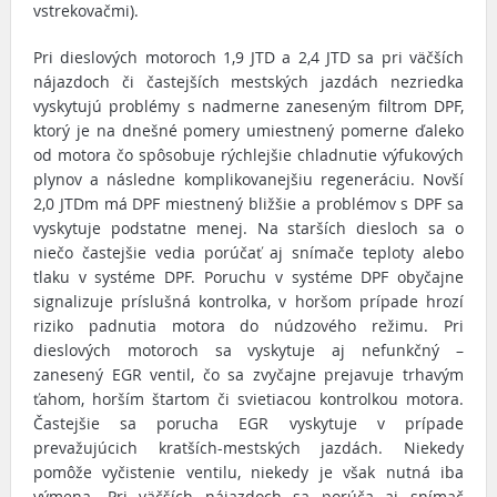
vstrekovačmi).
Pri dieslových motoroch 1,9 JTD a 2,4 JTD sa pri väčších
nájazdoch či častejších mestských jazdách nezriedka
vyskytujú problémy s nadmerne zaneseným filtrom DPF,
ktorý je na dnešné pomery umiestnený pomerne ďaleko
od motora čo spôsobuje rýchlejšie chladnutie výfukových
plynov a následne komplikovanejšiu regeneráciu. Novší
2,0 JTDm má DPF miestnený bližšie a problémov s DPF sa
vyskytuje podstatne menej. Na starších diesloch sa o
niečo častejšie vedia porúčať aj snímače teploty alebo
tlaku v systéme DPF. Poruchu v systéme DPF obyčajne
signalizuje príslušná kontrolka, v horšom prípade hrozí
riziko padnutia motora do núdzového režimu. Pri
dieslových motoroch sa vyskytuje aj nefunkčný –
zanesený EGR ventil, čo sa zvyčajne prejavuje trhavým
ťahom, horším štartom či svietiacou kontrolkou motora.
Častejšie sa porucha EGR vyskytuje v prípade
prevažujúcich kratších-mestských jazdách. Niekedy
pomôže vyčistenie ventilu, niekedy je však nutná iba
výmena. Pri väčších nájazdoch sa porúča aj snímač