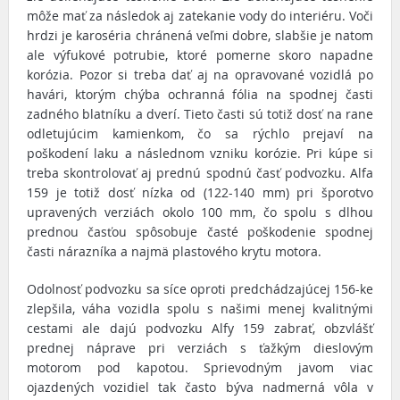
môže mať za následok aj zatekanie vody do interiéru. Voči
hrdzi je karoséria chránená veľmi dobre, slabšie je natom
ale výfukové potrubie, ktoré pomerne skoro napadne
korózia. Pozor si treba dať aj na opravované vozidlá po
havári, ktorým chýba ochranná fólia na spodnej časti
zadného blatníku a dverí. Tieto časti sú totiž dosť na rane
odletujúcim kamienkom, čo sa rýchlo prejaví na
poškodení laku a následnom vzniku korózie. Pri kúpe si
treba skontrolovať aj prednú spodnú časť podvozku. Alfa
159 je totiž dosť nízka od (122-140 mm) pri šporotvo
upravených verziách okolo 100 mm, čo spolu s dlhou
prednou časťou spôsobuje časté poškodenie spodnej
časti nárazníka a najmä plastového krytu motora.
Odolnosť podvozku sa síce oproti predchádzajúcej 156-ke
zlepšila, váha vozidla spolu s našimi menej kvalitnými
cestami ale dajú podvozku Alfy 159 zabrať, obzvlášť
prednej náprave pri verziách s ťažkým dieslovým
motorom pod kapotou. Sprievodným javom viac
ojazdených vozidiel tak často býva nadmerná vôla v