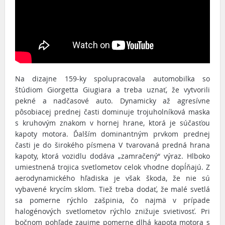
Na dizajne 159-ky spolupracovala automobilka so
štúdiom Giorgetta Giugiara a treba uznať, že vytvorili
pekné a nadčasové auto. Dynamicky až agresívne
pôsobiacej prednej časti dominuje trojuholníková maska
s kruhovým znakom v hornej hrane, ktorá je súčasťou
kapoty motora. Ďalším dominantným prvkom prednej
časti je do širokého písmena V tvarovaná predná hrana
kapoty, ktorá vozidlu dodáva „zamračený“ výraz. Hlboko
umiestnená trojica svetlometov celok vhodne dopĺňajú. Z
aerodynamického hľadiska je však škoda, že nie sú
vybavené krycím sklom. Tiež treba dodať, že malé svetlá
sa pomerne rýchlo zašpinia, čo najmä v prípade
halogénových svetlometov rýchlo znižuje svietivosť. Pri
bočnom pohľade zaujme pomerne dlhá kapota motora s