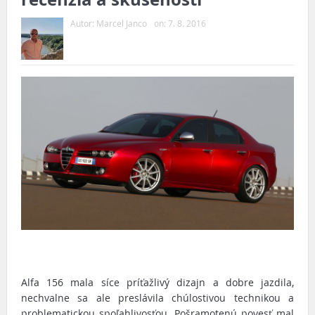
Autor:
Marcel Janco
on:
7. 8. 2016
Alfa 156 mala síce príťažlivý dizajn a dobre jazdila,
nechvalne sa ale preslávila chúlostivou technikou a
problematickou spoľahlivosťou. Pošramotenú povesť mal