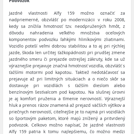
Podvozok
Jazdné vlastnosti Alfy 159 možno označiť za
nadpriemerné, obzvlášť po modernizácii v roku 2008,
kedy sa znížila hmotnosť tzv. neodpružených hmôt, z
dôvodu nahradenia veľkého množstva oceľových
komponentov podvozku ľahkými hliníkovými zliatinami.
Vozidlo poteší veľmi dobrou stabilitou a to aj pri rýchlej
jazde, škoda len určitej ťažkopádnosti pri prudšej zmene
jazdného smeru či prejazde ostrejšej zákruty, kde sa už
výraznejšie prejavuje značná hmotnosť vozidla, obzvlášť s
ťažšími motormi pod kapotou. Taktiež nedotáčavosť sa
prejavuje až pri limitných situáciach a o niečo skôr sa
dostavuje pri vozidlách s ťažším dieslom alebo
benzínovým šesťvalcom pod kapotou. Na slušnej úrovni
je aj komfort pruženia a tlmenie nerovností. Výraznejší
hluk a prenos rázov znamená až prejazd väčších výtlkov a
priečnych nerovností, citeľnejšie je to najmä pri vozidlách
so športovým paketom, ktoré majú znížený a pritvrdený
podvozok. Celkovo možno napísať, že jazdné vlastnosti
Alfy 159 patria k tomu najlepšiemu, čo možno medzi