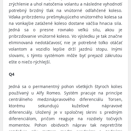
zrýchlenie a uhol natočenia volantu a následne vyhodnotí
potrebný brzdný tlak na vnútorné odľahčené koleso.
Vďaka pribrzdeniu prešmykujúceho vnútorného kolesa sa
na vonkajšie zaťažené koleso dostane väčšia hnacia sila.
Jedná sa o presne rovnako veľkú silu, akou je
pribrzďovanie vnútorné koleso. Vo výsledku je tak značne
eliminovaná nedotáčavosť, nie je potrebné toľko otáčať
volantom a vozidlo lepšie drží jazdnú stopu. Inými
slovami, s týmto systémom môže byť prejazd zákrutou
ešte o niečo rýchlejší.
Q4
Jedná sa o permanentný pohon všetkých štyroch kolies
používaný u Alfy Romeo. Systém pracuje na princípe
centrálneho medzinápravového diferenciálu Torsen,
ktorému sekundujú kužeľové nápravové
diferenciály. Uložený je v spoločnej skrini s predným
diferenciálom, pričom reaguje na rozdiely točivých
momentov. Pohon obidvoch náprav tak nepretržite