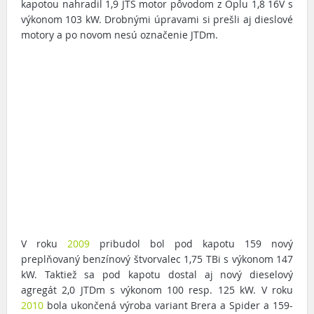
kapotou nahradil 1,9 JTS motor pôvodom z Oplu 1,8 16V s
výkonom 103 kW. Drobnými úpravami si prešli aj dieslové
motory a po novom nesú označenie JTDm.
V roku
2009
pribudol bol pod kapotu 159 nový
preplňovaný benzínový štvorvalec 1,75 TBi s výkonom 147
kW. Taktiež sa pod kapotu dostal aj nový dieselový
agregát 2,0 JTDm s výkonom 100 resp. 125 kW. V roku
2010
bola ukončená výroba variant Brera a Spider a 159-