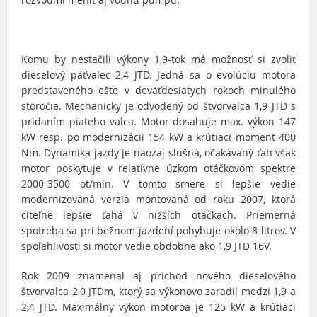
Komu by nestačili výkony 1,9-tok má možnosť si zvoliť
dieselový päťvalec 2,4 JTD. Jedná sa o evolúciu motora
predstaveného ešte v deväťdesiatych rokoch minulého
storočia. Mechanicky je odvodený od štvorvalca 1,9 JTD s
pridaním piateho valca. Motor dosahuje max. výkon 147
kW resp. po modernizácii 154 kW a krútiaci moment 400
Nm. Dynamika jazdy je naozaj slušná, očakávaný ťah však
motor poskytuje v relatívne úzkom otáčkovom spektre
2000-3500 ot/min. V tomto smere si lepšie vedie
modernizovaná verzia montovaná od roku 2007, ktorá
citeľne lepšie ťahá v nižších otáčkach. Priemerná
spotreba sa pri bežnom jazdení pohybuje okolo 8 litrov. V
spoľahlivosti si motor vedie obdobne ako 1,9 JTD 16V.
Rok 2009 znamenal aj príchod nového dieselového
štvorvalca 2,0 JTDm, ktorý sa výkonovo zaradil medzi 1,9 a
2,4 JTD. Maximálny výkon motoroa je 125 kW a krútiaci