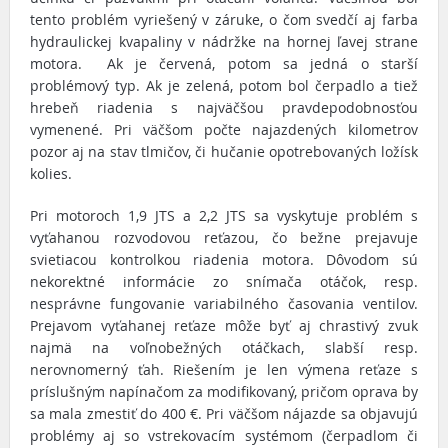
tento problém vyriešený v záruke, o čom svedčí aj farba
hydraulickej kvapaliny v nádržke na hornej ľavej strane
motora. Ak je červená, potom sa jedná o starší
problémový typ. Ak je zelená, potom bol čerpadlo a tiež
hrebeň riadenia s najväčšou pravdepodobnosťou
vymenené. Pri väčšom počte najazdených kilometrov
pozor aj na stav tlmičov, či hučanie opotrebovaných ložísk
kolies.
Pri motoroch 1,9 JTS a 2,2 JTS sa vyskytuje problém s
vyťahanou rozvodovou reťazou, čo bežne prejavuje
svietiacou kontrolkou riadenia motora. Dôvodom sú
nekorektné informácie zo snímača otáčok, resp.
nesprávne fungovanie variabilného časovania ventilov.
Prejavom vyťahanej reťaze môže byť aj chrastivý zvuk
najmä na voľnobežných otáčkach, slabší resp.
nerovnomerný ťah. Riešením je len výmena reťaze s
príslušným napínačom za modifikovaný, pričom oprava by
sa mala zmestiť do 400 €. Pri väčšom nájazde sa objavujú
problémy aj so vstrekovacím systémom (čerpadlom či