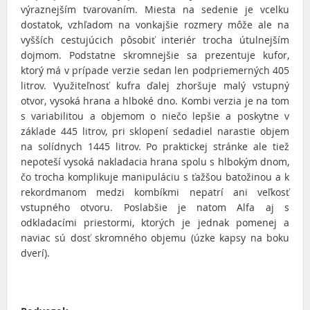
výraznejším tvarovaním. Miesta na sedenie je vcelku
dostatok, vzhľadom na vonkajšie rozmery môže ale na
vyšších cestujúcich pôsobiť interiér trocha útulnejším
dojmom. Podstatne skromnejšie sa prezentuje kufor,
ktorý má v prípade verzie sedan len podpriemerných 405
litrov. Využiteľnosť kufra ďalej zhoršuje malý vstupný
otvor, vysoká hrana a hlboké dno. Kombi verzia je na tom
s variabilitou a objemom o niečo lepšie a poskytne v
základe 445 litrov, pri sklopení sedadiel narastie objem
na solídnych 1445 litrov. Po praktickej stránke ale tiež
nepoteší vysoká nakladacia hrana spolu s hlbokým dnom,
čo trocha komplikuje manipuláciu s ťažšou batožinou a k
rekordmanom medzi kombíkmi nepatrí ani veľkosť
vstupného otvoru. Poslabšie je natom Alfa aj s
odkladacími priestormi, ktorých je jednak pomenej a
naviac sú dosť skromného objemu (úzke kapsy na boku
dverí).