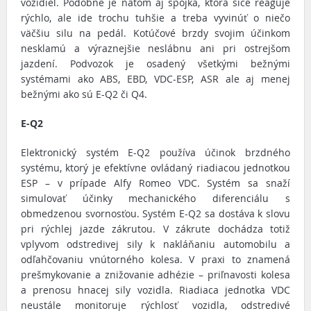
vozidiel. Podobne je natom aj spojka, ktorá síce reaguje
rýchlo, ale ide trochu tuhšie a treba vyvinúť o niečo
väčšiu silu na pedál. Kotúčové brzdy svojim účinkom
nesklamú a výraznejšie neslábnu ani pri ostrejšom
jazdení. Podvozok je osadený všetkými bežnými
systémami ako ABS, EBD, VDC-ESP, ASR ale aj menej
bežnými ako sú E-Q2 či Q4.
E-Q2
Elektronický systém E-Q2 používa účinok brzdného
systému, ktorý je efektívne ovládaný riadiacou jednotkou
ESP – v prípade Alfy Romeo VDC. Systém sa snaží
simulovať účinky mechanického diferenciálu s
obmedzenou svornosťou. Systém E-Q2 sa dostáva k slovu
pri rýchlej jazde zákrutou. V zákrute dochádza totiž
vplyvom odstredivej sily k nakláňaniu automobilu a
odľahčovaniu vnútorného kolesa. V praxi to znamená
prešmykovanie a znižovanie adhézie – priľnavosti kolesa
a prenosu hnacej sily vozidla. Riadiaca jednotka VDC
neustále monitoruje rýchlosť vozidla, odstredivé