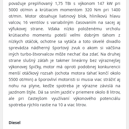
považuje preplňovaný 1,75 TBi s výkonom 147 kW pri
5000 ot/min a krútiacim momentom 320 Nm pri 1400
ot/min. Motor obsahuje liatinový blok, hliníkovú hlavu
valcov, 16 ventilov s variabilným časovaním na sacej aj
výfukovej strane. Vďaka nízko položenému vrcholu
krútiaceho momentu poteší veľmi dobrým ťahom z
nízkych otáčok, ochotne sa vytáča a toto skvelé divadlo
sprevádza nádherný športový zvuk o akom si väčšina
iných turbo-štvorvalcov môže nechať iba zdať. Na druhej
strane slušný záťah je takmer lineárny bez výraznejšej
výkonovej špičky, motor má oproti podobnej konkurencii
menší otáčkový rozsah (ochota motora ťahať končí okolo
5500 ot/min) a šporovliví motoristi si musia viac strážiť aj
nohu na plyne, keďže spotreba je výrazne závislá na
jazdnom štýle. Dá sa sním jazdiť v priemere okolo 8 litrov,
ale pri častejšom využívaní výkonového potenciálu
spotreba rýchlo rastie na 10 a viac litrov.
Diesel