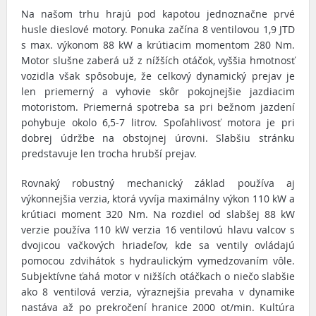
Na našom trhu hrajú pod kapotou jednoznačne prvé
husle dieslové motory. Ponuka začína 8 ventilovou 1,9 JTD
s max. výkonom 88 kW a krútiacim momentom 280 Nm.
Motor slušne zaberá už z nížších otáčok, vyššia hmotnosť
vozidla však spôsobuje, že celkový dynamický prejav je
len priemerný a vyhovie skôr pokojnejšie jazdiacim
motoristom. Priemerná spotreba sa pri bežnom jazdení
pohybuje okolo 6,5-7 litrov. Spoľahlivosť motora je pri
dobrej údržbe na obstojnej úrovni. Slabšiu stránku
predstavuje len trocha hrubší prejav.
Rovnaký robustný mechanický základ používa aj
výkonnejšia verzia, ktorá vyvíja maximálny výkon 110 kW a
krútiaci moment 320 Nm. Na rozdiel od slabšej 88 kW
verzie používa 110 kW verzia 16 ventilovú hlavu valcov s
dvojicou vačkových hriadeľov, kde sa ventily ovládajú
pomocou zdvihátok s hydraulickým vymedzovaním vôle.
Subjektívne ťahá motor v nižších otáčkach o niečo slabšie
ako 8 ventilová verzia, výraznejšia prevaha v dynamike
nastáva až po prekročení hranice 2000 ot/min. Kultúra