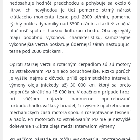
nedosahuje hodnôt predchodcu a pohybuje sa okolo 6
litrov. Ich nevýhodou je tiež pomerne strmý nárast
krútiaceho momentu tesne pod 2000 ot/min, pomerne
rýchly pokles dynamiky nad 3500 ot/min a taktiež značná
hlučnosť spolu s horšou kultúrou chodu. Oba agregáty
majú podobnú výkonovú charakteristiku, samozrejme
výkonnejšia verzia poskytuje údernejší záťah nastupujúci
tesne pod 2000 otáčkami.
Oproti staršej verzii s rotačným čerpadlom sú sú motory
so vstrekovaním PD o niečo poruchovejšie. Riziko porúch
je vyššie najmä z dôvodu príliš optimistického intervalu
výmeny oleja (niekedy až) 30 000 km, ktorý sa preto
odporúča skrátiť na 15 000 km. V opačnom prípade hrozí
pri väčšom nájazde nadmerne opotrebované
turbodúchadlo, vačkový hriadeľ, či zvýšené opotrebovanie
mechanických častí motora spolu s rozleptávanie tesnení
a hadíc. Pri motoroch so vstrekovaním PD nie je nezvyklé
dolievanie 1-2 litra oleja medzi intervalom výmeny.
Pri väčšom nájazde sa môžu vyskytovať aj opotrebované