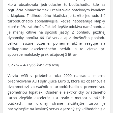
ktorá obsahovala jednoduché turbodúchadlo, kde sa
regulácia plniaceho tlaku realizovala obtokovým kanálom
s klapkou. Z dlhodobého hľadiska je takéto jednoduché
turbodúchadlo spoľahlivejšie, keďže neobsahuje klapky,
ktoré môžu zatuhnúť. Taktiež lepšie odoláva namáhaniu a
je menej citlivé na spôsob jazdy. Z pohľadu jazdnej
dynamiky ponúka 66 kW verzia aj z dnešného pohľadu
celkom svižné vozenie, pomerne akčne reaguje na
zošliapnutie akceleračného pedálu a to všetko pri
spotrebe málokedy prekračujúcej 5 litrov.
1,9 TDI – ALH (66 kW / 210 Nm)
Verziu AGR v priebehu roka 2000 nahradila mierne
prepracovaná ALH splňujúca Euro 3, ktorá už obsahovala
dvojhmotový zotrvačník a turbodúchadlo s premenlivou
geometriou lopatiek. Osadenie elektronicky ovládaného
turba zlepšilo akceleráciu a reakcie motora v nižších
otáčkach, na druhej strane zložitejšie turbo je
náchylnejšie na kvalitný servis a jazdný štýl (dlhodobejšia