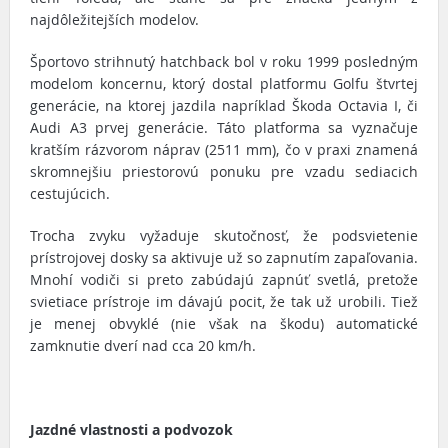
najdôležitejších modelov.
Športovo strihnutý hatchback bol v roku 1999 posledným
modelom koncernu, ktorý dostal platformu Golfu štvrtej
generácie, na ktorej jazdila napríklad Škoda Octavia I, či
Audi A3 prvej generácie. Táto platforma sa vyznačuje
kratším rázvorom náprav (2511 mm), čo v praxi znamená
skromnejšiu priestorovú ponuku pre vzadu sediacich
cestujúcich.
Trocha zvyku vyžaduje skutočnosť, že podsvietenie
prístrojovej dosky sa aktivuje už so zapnutím zapaľovania.
Mnohí vodiči si preto zabúdajú zapnúť svetlá, pretože
svietiace prístroje im dávajú pocit, že tak už urobili. Tiež
je menej obvyklé (nie však na škodu) automatické
zamknutie dverí nad cca 20 km/h.
Jazdné vlastnosti a podvozok