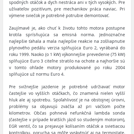
spodných otáčok a dych nestráca ani v tých vysokých. Pre
užívateľov pozitívum, pre mechanikov práca naviac. Pri
výmene sviečok je potrebné potrubie demontovať.
Zaujímavé je, ako chuť k životu tohto motora postupne
krotila sprísňujúca sa emisná norma. Jednoznačne
najlepšie ťahala a mala najlepšie reakcie na zošliapnutie
plynového pedálu verzia splňujúca Euro 2, vyrábaná do
roku 1999. Naoko (o 1 kW) výkonnejšie prevedenie (75 kW)
splňujúce Euro 3 citeľne stratilo na ochote a najhoršie sú
v tomto ohľade motory produkované po roku 2004
splňujúce už normu Euro 4.
Pre svižnejšie jazdenie je potrebné udržiavať motor
častejšie vo vyšších otáčkach, čo znamená nielen vyšší
hluk ale aj spotrebu. Spoľahlivosť je na obstojnej úrovni,
problémy sa objavujú zväčša až pri väčšom počte
kilometrov. Občas pohnevá nefunkčná lambda sonda
(častejšie v prípade kratších jázd so studeným motorom),
EGR ventil, čo sa prejavuje kolísaním otáčok a svietiacou
kontrolkou, porucha sa môže vyskytnúť aj na termostate,