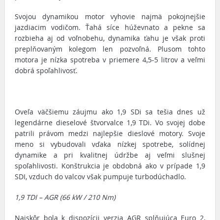
Svojou dynamikou motor vyhovie najmä pokojnejšie
jazdiacim vodičom. Ťahá síce húževnato a pekne sa
rozbieha aj od voľnobehu, dynamika ťahu je však proti
preplňovaným kolegom len pozvoľná. Plusom tohto
motora je nízka spotreba v priemere 4,5-5 litrov a veľmi
dobrá spoľahlivosť.
Oveľa väčšiemu záujmu ako 1,9 SDi sa tešia dnes už
legendárne dieselové štvorvalce 1,9 TDi. Vo svojej dobe
patrili právom medzi najlepšie dieslové motory. Svoje
meno si vybudovali vďaka nízkej spotrebe, solídnej
dynamike a pri kvalitnej údržbe aj veľmi slušnej
spoľahlivosti. Konštrukcia je obdobná ako v prípade 1,9
SDI, vzduch do valcov však pumpuje turbodúchadlo.
1,9 TDI – AGR (66 kW / 210 Nm)
Najskôr bola k dispozícii verzia AGR splňujúca Euro 2,