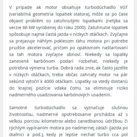
V prípade ak motor obsahuje turbodúchadlo VGT
(variabilná geometria lopatiek statora), môže sa po čase
objaviť problém so zatuhnutými lopatkami (netýka sa
verzie 66 kW vyrobenej do roku 2000). Zatuhnutie lopatiek
spôsobuje najmä častá jazda v nízkych otáčkach. Zvyčajne
sa prejavuje náhlym poklesom ťahu motora pri potrebe
prudšie akcelerovať, pričom po opätovnom naštartovaní
sa ťah motora zvyčajne obnoví. Niekedy sa lopatky
zanesené karbónom podarí rozbehať, niekedy je
potrebná výmena turba. Dobrá rada znie, ak často jazdíte
v nízkych otáčkach, treba občas zahriaty motor na pár
sekúnd vytočiť k 4000 otáčkam. Lopatky sa vtedy dostanú
do krajnej pozície vďaka čomu sa eliminuje riziko
nadmerného usadzovania karbónových usadenín.
Samotné turbodúchadlo sa vyznačuje slušnou
životnosťou, nadmerné opotrebovanie prichádza až s
veľkou porciou kilometrov alebo zanedbanou údržbou či
rýchlym vypínaním motora po nadmernej záťaži (jazda po
diaľnici a pod.), kedy je lepšie nechať turbo cca pol