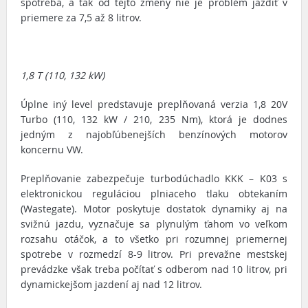
spotreba, a tak od tejto zmeny nie je problém jazdiť v
priemere za 7,5 až 8 litrov.
1,8 T (110, 132 kW)
Úplne iný level predstavuje preplňovaná verzia 1,8 20V
Turbo (110, 132 kW / 210, 235 Nm), ktorá je dodnes
jedným z najobľúbenejších benzínových motorov
koncernu VW.
Preplňovanie zabezpečuje turbodúchadlo KKK – K03 s
elektronickou reguláciou plniaceho tlaku obtekaním
(Wastegate). Motor poskytuje dostatok dynamiky aj na
svižnú jazdu, vyznačuje sa plynulým ťahom vo veľkom
rozsahu otáčok, a to všetko pri rozumnej priemernej
spotrebe v rozmedzí 8-9 litrov. Pri prevažne mestskej
prevádzke však treba počítať s odberom nad 10 litrov, pri
dynamickejšom jazdení aj nad 12 litrov.