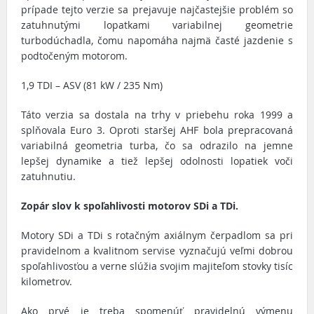
prípade tejto verzie sa prejavuje najčastejšie problém so
zatuhnutými lopatkami variabilnej geometrie
turbodúchadla, čomu napomáha najmä časté jazdenie s
podtočeným motorom.
1,9 TDI – ASV (81 kW / 235 Nm)
Táto verzia sa dostala na trhy v priebehu roka 1999 a
splňovala Euro 3. Oproti staršej AHF bola prepracovaná
variabilná geometria turba, čo sa odrazilo na jemne
lepšej dynamike a tiež lepšej odolnosti lopatiek voči
zatuhnutiu.
Zopár slov k spoľahlivosti motorov SDi a TDi.
Motory SDi a TDi s rotačným axiálnym čerpadlom sa pri
pravidelnom a kvalitnom servise vyznačujú veľmi dobrou
spoľahlivosťou a verne slúžia svojim majiteľom stovky tisíc
kilometrov.
Ako prvé je treba spomenúť pravidelnú výmenu