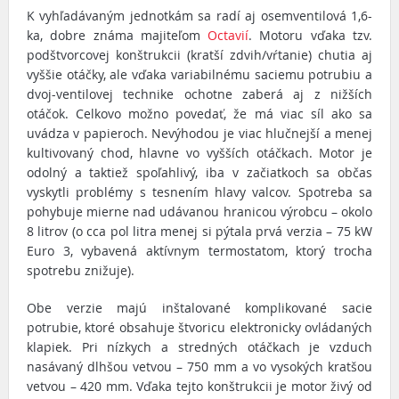
K vyhľadávaným jednotkám sa radí aj osemventilová 1,6-
ka, dobre známa majiteľom
Octavií
. Motoru vďaka tzv.
podštvorcovej konštrukcii (kratší zdvih/vŕtanie) chutia aj
vyššie otáčky, ale vďaka variabilnému saciemu potrubiu a
dvoj-ventilovej technike ochotne zaberá aj z nižších
otáčok. Celkovo možno povedať, že má viac síl ako sa
uvádza v papieroch. Nevýhodou je viac hlučnejší a menej
kultivovaný chod, hlavne vo vyšších otáčkach. Motor je
odolný a taktiež spoľahlivý, iba v začiatkoch sa občas
vyskytli problémy s tesnením hlavy valcov. Spotreba sa
pohybuje mierne nad udávanou hranicou výrobcu – okolo
8 litrov (o cca pol litra menej si pýtala prvá verzia – 75 kW
Euro 3, vybavená aktívnym termostatom, ktorý trocha
spotrebu znižuje).
Obe verzie majú inštalované komplikované sacie
potrubie, ktoré obsahuje štvoricu elektronicky ovládaných
klapiek. Pri nízkych a stredných otáčkach je vzduch
nasávaný dlhšou vetvou – 750 mm a vo vysokých kratšou
vetvou – 420 mm. Vďaka tejto konštrukcii je motor živý od