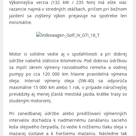
Výkonnejšia verzia (132 kW / 235 Nm) má ešte viac
razancie najmä v stredných otáčkach, pričom pri bežnom
jazdení sa zvýšený výkon prejavuje na spotrebe len
minimálne.
Motor si solídne vedie aj v spoľahlivosti a pri dobrej
údržbe nabehá státisíce kilometrov. Pod dobrou údržbou
sa myslí okrem výmeny rozvodového remeňa a vodnej
pumpy po cca 120 000 km hlavne pravidelná výmena
oleja. Interval výmeny oleja (5W-40) sa odporúča
maximálne 15 000 km alebo 1 rok, v prípade náročnejšej
prevádzky aj menej (častá mestská jazda, krátke trasy so
studeným motorom).
Pri zanedbanej údržbe alebo predlžovaní výmenných
intervalov dochádza k nadmernému zanášaniu sacieho
koša olejového čerpadla, čo vedie k nižšiemu tlaku oleja v
mazacej sústave a k horšiemu mazaniu. Následne tak