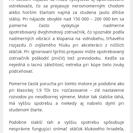
vstrekovače, čo sa prejavuje nerovnomerným chodom
alebo horším štartom najmä za studena (auto dlhšie
stálo). Pri nájazde obvykle nad 150 000 – 200 000 km sa
pomerne často vyskytuje nadmerne
opotrebovaný dvojhmotový zotrvačník, čo spoznáte podľa
nadmerných vibrácií a klopania na voľnobehu, trhavého
rozjazdu či zvýšeného hluku pri akcelerácii z nižších
otáčok. Pri ignorovaní týchto prejavov môže opotrebovaný
zotrvačník poškodiť (zničiť) tiež prevodovku. Keďže sa
nejedná o lacnú záležitosť, netreba pri kúpe tieto zvuky
podceňovať.
Pomerne častá porucha pri tomto motore je podobne ako
pri klasickej 1,9 TDi tzv. rozčasovanie – zlé nastavenie
rozvodov po neodbornej výmene. Motor tak slabšie ťahá,
má vyššiu spotrebu a niekedy aj nabielo dymí pri
studenom štarte.
Podobne slabší ťah a vyššiu spotrebu spôsobuje
nesprávne fungujúci snímač otáčok kľukového hriadeľa,