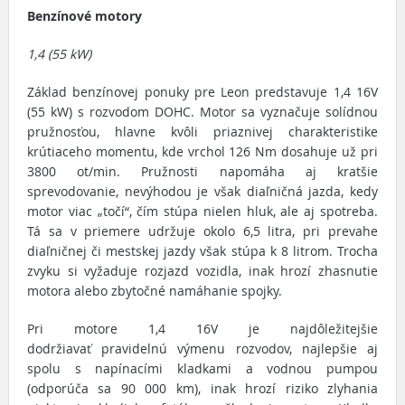
Benzínové motory
1,4 (55 kW)
Základ benzínovej ponuky pre Leon predstavuje 1,4 16V
(55 kW) s rozvodom DOHC. Motor sa vyznačuje solídnou
pružnosťou, hlavne kvôli priaznivej charakteristike
krútiaceho momentu, kde vrchol 126 Nm dosahuje už pri
3800 ot/min. Pružnosti napomáha aj kratšie
sprevodovanie, nevýhodou je však diaľničná jazda, kedy
motor viac „točí“, čím stúpa nielen hluk, ale aj spotreba.
Tá sa v priemere udržuje okolo 6,5 litra, pri prevahe
diaľničnej či mestskej jazdy však stúpa k 8 litrom. Trocha
zvyku si vyžaduje rozjazd vozidla, inak hrozí zhasnutie
motora alebo zbytočné namáhanie spojky.
Pri motore 1,4 16V je najdôležitejšie
dodržiavať pravidelnú výmenu rozvodov, najlepšie aj
spolu s napínacími kladkami a vodnou pumpou
(odporúča sa 90 000 km), inak hrozí riziko zlyhania