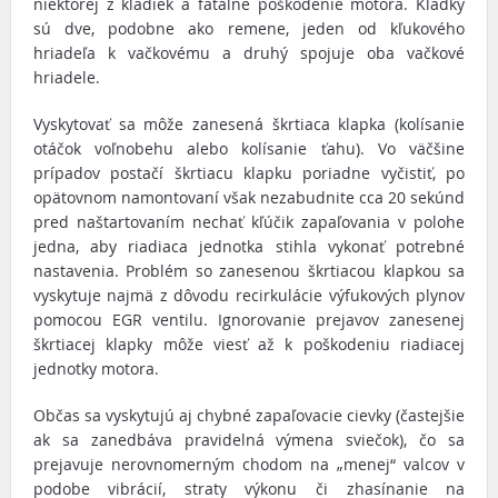
niektorej z kladiek a fatálne poškodenie motora. Kladky
sú dve, podobne ako remene, jeden od kľukového
hriadeľa k vačkovému a druhý spojuje oba vačkové
hriadele.
Vyskytovať sa môže zanesená škrtiaca klapka (kolísanie
otáčok voľnobehu alebo kolísanie ťahu). Vo väčšine
prípadov postačí škrtiacu klapku poriadne vyčistiť, po
opätovnom namontovaní však nezabudnite cca 20 sekúnd
pred naštartovaním nechať kľúčik zapaľovania v polohe
jedna, aby riadiaca jednotka stihla vykonať potrebné
nastavenia. Problém so zanesenou škrtiacou klapkou sa
vyskytuje najmä z dôvodu recirkulácie výfukových plynov
pomocou EGR ventilu. Ignorovanie prejavov zanesenej
škrtiacej klapky môže viesť až k poškodeniu riadiacej
jednotky motora.
Občas sa vyskytujú aj chybné zapaľovacie cievky (častejšie
ak sa zanedbáva pravidelná výmena sviečok), čo sa
prejavuje nerovnomerným chodom na „menej“ valcov v
podobe vibrácií, straty výkonu či zhasínanie na