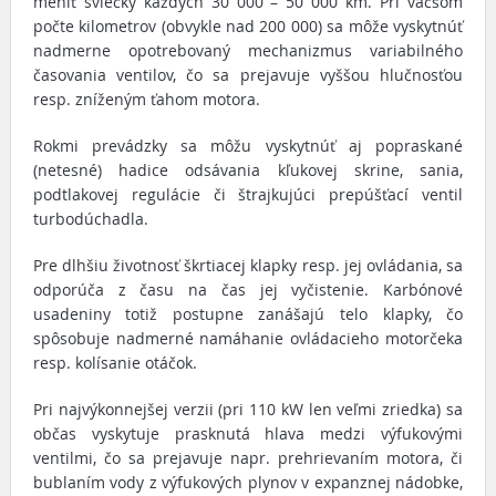
meniť sviečky každých 30 000 – 50 000 km. Pri väčšom
počte kilometrov (obvykle nad 200 000) sa môže vyskytnúť
nadmerne opotrebovaný mechanizmus variabilného
časovania ventilov, čo sa prejavuje vyššou hlučnosťou
resp. zníženým ťahom motora.
Rokmi prevádzky sa môžu vyskytnúť aj popraskané
(netesné) hadice odsávania kľukovej skrine, sania,
podtlakovej regulácie či štrajkujúci prepúšťací ventil
turbodúchadla.
Pre dlhšiu životnosť škrtiacej klapky resp. jej ovládania, sa
odporúča z času na čas jej vyčistenie. Karbónové
usadeniny totiž postupne zanášajú telo klapky, čo
spôsobuje nadmerné namáhanie ovládacieho motorčeka
resp. kolísanie otáčok.
Pri najvýkonnejšej verzii (pri 110 kW len veľmi zriedka) sa
občas vyskytuje prasknutá hlava medzi výfukovými
ventilmi, čo sa prejavuje napr. prehrievaním motora, či
bublaním vody z výfukových plynov v expanznej nádobke,