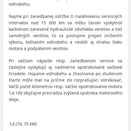
voľnobehu.
Najmä pri zanedbanej údržbe či naťahovaniu servisných
intervalov nad 15 000 km sa môžu časom vyskytnúť
karbónom zanesené hydraulické zdvihátka ventilov a tiež
samotných ventilov, čo sa postupne prejaví znížením
výkonu, kolísaním voľnobehu a neskôr aj stratou tlaku
motora a podpálením ventilov.
Pri väčšom nájazde resp. zanedbanom servise sa
častejšie vyskytujú aj nadmerne opotrebované vačkové
hriadele. Húpanie voľnobehu a zhasínanie po studenom
štarte môže mať na príčine zle rozprašujúci vstrekovač.
Väčší počet kilometrov resp. väčšie opotrebovanie motora
1,4 16V obyčajne prezrádza zvýšená spotreba motorového
oleja.
1,6 (74, 75 kW)