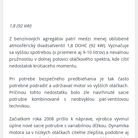
1,8 (92 kW)
Z benzínových agregátov patrí medzi menej obľúbené
atmosférický dvadsaťventil 1,8 DOHC (92 kW). Vyznačuje
sa vyššou spotrebou (v priemere aj 9-10 litrov) a nevalnou
pružnosťou v dolnej polovici otáčkového spektra, kde cítiť
nedostatok krútiaceho momentu.
Pri potrebe bezpečného predbiehania je tak často
potrebné podradiť a udržiavať motor vo vyšších otáčkach.
Príčinou tohto nedostatku bolo zle navrhnuté sacie
potrubie kombinované s neobvyklou päť-ventilovou
technikou.
Začiatkom roka 2008 prišlo k náprave, výrobca vyvinul
úplne nové sacie potrubie s variabilnou dĺžkou. Dynamika
motora sa v nízkych otáčkach citeľne zlepšila, podobne aj