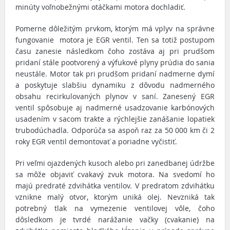
minúty voľnobežnými otáčkami motora dochladiť.
Pomerne dôležitým prvkom, ktorým má vplyv na správne
fungovanie motora je EGR ventil. Ten sa totiž postupom
času zanesie následkom čoho zostáva aj pri prudšom
pridaní stále pootvorený a výfukové plyny prúdia do sania
neustále. Motor tak pri prudšom pridaní nadmerne dymí
a poskytuje slabšiu dynamiku z dôvodu nadmerného
obsahu recirkulovaných plynov v saní. Zanesený EGR
ventil spôsobuje aj nadmerné usadzovanie karbónových
usadením v sacom trakte a rýchlejšie zanášanie lopatiek
trubodúchadla. Odporúča sa aspoň raz za 50 000 km či 2
roky EGR ventil demontovať a poriadne vyčistiť.
Pri veľmi ojazdených kusoch alebo pri zanedbanej údržbe
sa môže objaviť cvakavý zvuk motora. Na svedomí ho
majú predraté zdvihátka ventilov. V predratom zdvihátku
vznikne malý otvor, ktorým uniká olej. Nevzniká tak
potrebný tlak na vymezenie ventilovej vôle, čoho
dôsledkom je tvrdé narážanie vačky (cvakanie) na