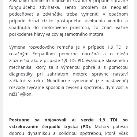
zdvihátko namiesto hladkého kĺzania v prípade správne
fungujúceho zdvihátka. Tento problém sa neoplatí
podceňovať a zdvihátka treba vymeniť. V opačnom
prípade hrozí riziko postupného uvoľnenia ventilu a
spadnutia do motorového priestoru, čo značí vážne
poškodenie hlavy valcov aj samotného motora.
Výmena rozvodového remeňa je v prípade 1,9 TDi s
rotačným čerpadlom pomerne náročná a o niečo
zložitejšia ako v prípade 1,9 TDi PD. Vyžaduje skúseného
mechanika, ktorý sa s výmenou pohrá a s pomocou
diagnostiky pri zahriatom motore správne nastaví
začiatok vstreku. Neodborne vymenené (zle nastavené)
rozvody zvyčajne spôsobia zvýšenú spotrebu, dymivosť a
nižší výkon.
Postupne sa objavovali aj verzie 1,9 TDI so
vstrekovaním čerpadlo tryska (PD).
Motory potešia
dobrou dynamikou a solídnou spotrebou, ktorá však