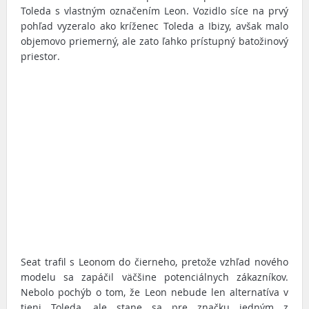
Toleda s vlastným označením Leon. Vozidlo síce na prvý
pohľad vyzeralo ako kríženec Toleda a Ibizy, avšak malo
objemovo priemerný, ale zato ľahko prístupný batožinový
priestor.
Seat trafil s Leonom do čierneho, pretože vzhľad nového
modelu sa zapáčil väčšine potenciálnych zákazníkov.
Nebolo pochýb o tom, že Leon nebude len alternatíva v
tieni Toleda, ale stane sa pre značku jedným z