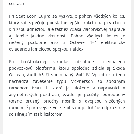
cestách.
Pri Seat Leon Cupra sa vyskytuje pohon všetkých kolies,
ktorý zabezpečuje podstatne lepšiu trakciu na povrchoch
s nižšou adhéziou, ale taktiež vďaka viacprvkovej náprave
aj lepšie jazdné vlastnosti. Pohon všetkých kolies je
riešený podobne ako u Octavie 4×4 elektronicky
ovládanou lamelovou spojkou Haldex.
Po konštrukčnej stránke obsahuje Toledo/Leon
podvozkovú platformu, ktorú spoločne zdieľa aj Škoda
Octavia, Audi A3 či spomínaný Golf IV. Vpredu sa teda
nachádza zavesenie typu McPherson so spodným
ramenom tvaru L, ktoré je uložené v nápravnici v
asymetrických púzdrach, vzadu je použitý jednoduchý
torzne pružný priečny nosník s dvojicou vlečených
ramien. Športovejšie verzie obsahujú tuhšie odpruženie
so silnejším stabilizátorom.