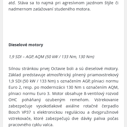
atď. Stáva sa to najmä pri agresívnom jazdnom štýle či
nadmernom zaťažovaní studeného motora.
Dieselové motory
1,9 SDI – AGP, AQM (50 kW / 133 Nm, 130 Nm)
Silnou stránkou prvej Octavie boli a sú dieselové motory.
Základ predstavuje atmosférický plnený priamovstrekový
1,9 SDI (50 kW / 133 Nm) s označením AGP, plniaci normu
Euro 2, resp. po modernizácii 130 Nm s označením AQM,
plniaci normu Euro 3. Motor obsahuje 8-ventilový rozvod
OHC poháňaný ozubeným remeňom. Vstrekovanie
zabezpečuje vysokotlakové axiálne rotačné čerpadlo
Bosch VP37 s elektronickou reguláciou a dvojpružinové
vstrekovače, ktoré zabezpečujú dve dávky paliva počas
pracovného cyklu valca.