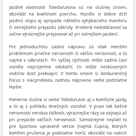
Jazdné vlastnosti Toleda/Leona sú na slušnej úrovni,
obzvlášť na kvalitnom povrchu. Vozidlo si dobre drží
jazdnú stopu aj vprípade náhleho vyhýbacieho manévru
či ostrejšieho prejazdu zákruty. Vrodená nedotáčavosť sa
začne výraznejšie prejavovať až pri ostrejšom jazdení.
Pre jednoduchšiu zadnú nápravu sú však menším
problémom priečne nerovnosti či väčšie nerovnosti, a to
najmä v zákrutách. Pri vyššej rýchlosti môže zadná časť
vozidla nepríjemne odskočiť, čo môže neskúsených
vodičov dosť prekvapiť. V tomto smere si konkurenčný
Focus s viacprvkovou zadnou nápravou vedie podstatne
lepšie.
Pomerne slušne si vedie Toledo/Leon aj v komforte jazdy,
a to aj z pohľadu dnešných vozidiel. V praxi tak bežné
nerovnosti nerobia ťažkosti, výraznejšie rázy sa ozývajú až
pri prejazde väčších nerovností. Samozrejme neplatí to
pre športovo upravené verzie (najmä Cupra), ktorých
komfort pruženia je podstatne horší, obzvlášť na našich