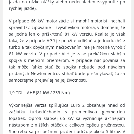
jazda na nízke otáčky alebo nedochladenie-vypnutie po
rýchlej jazde).
V prípade 66 kW motorizácie si mnohí motoristi nechali
spraviť tzv. čipovanie – zvýšiť výkon motora, v domnení, že
sa jedná len o priškrtenú 81 kW verziu. Realita je však
taká, že v prípade AGR je použité odlišné a jednoduchšie
turbo a tak obyčajným načipovaním nie je možné vyrobiť
81 kW verziu. V prípade ALH je zase prekážkou slabšia
spojka s menším priemerom. V prípade načipovania sa
tak môže ľahko stať, že spojka nebude pod návalom
pridaných Newtomentrov stíhať-bude prešmykovať, čo sa
samozrejme prejaví aj na jej životnosti.
1,9 TDI – AHF (81 kW / 235 Nm)
Výkonnejšia verzia splňujúca Euro 2 obsahuje hneď od
začiatku turbodúchadlo s premenlivou geometriou
lopatiek. Oproti slabšej 66 kW sa vyznačuje akčnejším
nástupom z nižších otáčok a celkovo lepšou pružnosťou.
Spotreba sa pri bežnom jazdení udržuje okolo 5 litrov. V