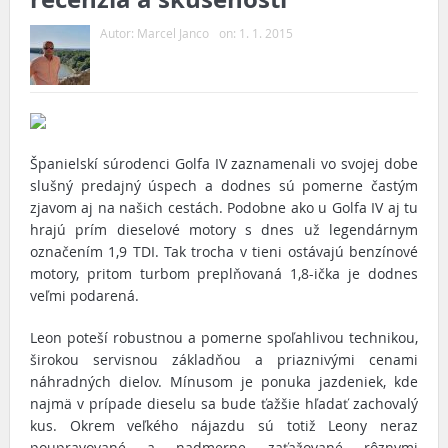
Autor:
Marcel Janco
on:
1. 1. 2015
Španielskí súrodenci Golfa IV zaznamenali vo svojej dobe
slušný predajný úspech a dodnes sú pomerne častým
zjavom aj na našich cestách. Podobne ako u Golfa IV aj tu
hrajú prím dieselové motory s dnes už legendárnym
označením 1,9 TDI. Tak trocha v tieni ostávajú benzínové
motory, pritom turbom preplňovaná 1,8-ička je dodnes
veľmi podarená.
Leon poteší robustnou a pomerne spoľahlivou technikou,
širokou servisnou základňou a priaznivými cenami
náhradných dielov. Mínusom je ponuka jazdeniek, kde
najmä v prípade dieselu sa bude ťažšie hľadať zachovalý
kus. Okrem veľkého nájazdu sú totiž Leony neraz
poupravované a nadmerne zaťažované rôznymi