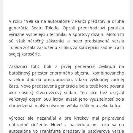
V roku 1998 sa na autosalóne v Paríži predstavila druhá
generácia Seatu Toledo. Oproti predchodcovi ponúkla
výrazne vyspelejšiu techniku a športový dizajn. Motoristi
sú však náročný zákazníci a novo predstavená verzia
Toleda zožala zaslúženú kritiku, za koncepciu zadnej časti
svojej karosérie.
Zákazníci totiž boli z prvej generácie zvyknutí na
batožinový priestor enormného objemu, kombinovaného
s veľmi dobrou prístupnosťou, vďaka výklopnej zadnej
časti. Novo predstavená generácia bola totiž koncipovaná
ako klasický štvordverový sedan. Ten síce tiež ukrýval
veľkorysý objem 500 litrov, avšak jeho využiteľnosť bola
obmedzená malým otvorom vďaka krátkemu veku kufra.
Výrobca ale nezaháľal a pre kritikov mal pripravené
náhradné riešenie. Hneď v nasledujúcom roku sa na
autosalóne vo Frankfurte predstavila päťdverová verzia