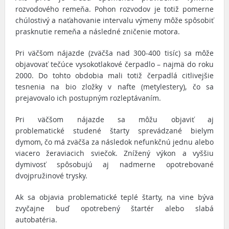
rozvodového remeňa. Pohon rozvodov je totiž pomerne
chúlostivý a naťahovanie intervalu výmeny môže spôsobiť
prasknutie remeňa a následné zničenie motora.
Pri väčšom nájazde (zväčša nad 300-400 tisíc) sa môže
objavovať tečúce vysokotlakové čerpadlo – najmä do roku
2000. Do tohto obdobia mali totiž čerpadlá citlivejšie
tesnenia na bio zložky v nafte (metylestery), čo sa
prejavovalo ich postupným rozleptávaním.
Pri väčšom nájazde sa môžu objaviť aj
problematické studené štarty sprevádzané bielym
dymom, čo má zväčša za následok nefunkčnú jednu alebo
viacero žeraviacich sviečok. Znížený výkon a vyššiu
dymivosť spôsobujú aj nadmerne opotrebované
dvojpružinové trysky.
Ak sa objavia problematické teplé štarty, na vine býva
zvyčajne buď opotrebený štartér alebo slabá
autobatéria.