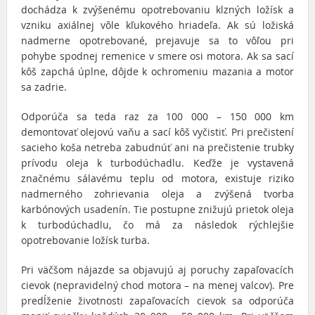
dochádza k zvýšenému opotrebovaniu klzných ložísk a
vzniku axiálnej vôle kľukového hriadeľa. Ak sú ložiská
nadmerne opotrebované, prejavuje sa to vôľou pri
pohybe spodnej remenice v smere osi motora. Ak sa sací
kôš zapchá úplne, dôjde k ochromeniu mazania a motor
sa zadrie.
Odporúča sa teda raz za 100 000 – 150 000 km
demontovať olejovú vaňu a sací kôš vyčistiť. Pri prečistení
sacieho koša netreba zabudnúť ani na prečistenie trubky
prívodu oleja k turbodúchadlu. Keďže je vystavená
značnému sálavému teplu od motora, existuje riziko
nadmerného zohrievania oleja a zvýšená tvorba
karbónových usadenín. Tie postupne znižujú prietok oleja
k turbodúchadlu, čo má za následok rýchlejšie
opotrebovanie ložísk turba.
Pri väčšom nájazde sa objavujú aj poruchy zapaľovacích
cievok (nepravidelný chod motora – na menej valcov). Pre
predĺženie životnosti zapaľovacích cievok sa odporúča