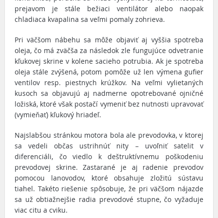
prejavom je stále bežiaci ventilátor alebo naopak
chladiaca kvapalina sa veľmi pomaly zohrieva.
Pri väčšom nábehu sa môže objaviť aj vyššia spotreba
oleja, čo má zväčša za následok zle fungujúce odvetranie
kľukovej skrine v kolene sacieho potrubia. Ak je spotreba
oleja stále zvýšená, potom pomôže už len výmena gufier
ventilov resp. piestnych krúžkov. Na veľmi vylietaných
kusoch sa objavujú aj nadmerne opotrebované ojničné
ložiská, ktoré však postačí vymeniť bez nutnosti upravovať
(vymieňať) kľukový hriadeľ.
Najslabšou stránkou motora bola ale prevodovka, v ktorej
sa vedeli občas ustrihnúť nity – uvoľniť satelit v
diferenciáli, čo viedlo k deštruktívnemu poškodeniu
prevodovej skrine. Zastarané je aj radenie prevodov
pomocou lanovodov, ktoré obsahuje zložitú sústavu
tiahel. Takéto riešenie spôsobuje, že pri väčšom nájazde
sa už obtiažnejšie radia prevodové stupne, čo vyžaduje
viac citu a cviku.