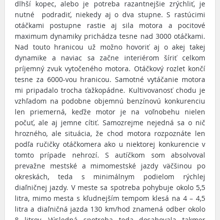
dlhší kopec, alebo je potreba razantnejšie zrýchliť, je
nutné podradiť, niekedy aj o dva stupne. S rastúcimi
otáčkami postupne rastie aj sila motora a pocitové
maximum dynamiky prichádza tesne nad 3000 otáčkami.
Nad touto hranicou už možno hovoriť aj o akej takej
dynamike a naviac sa začne interiérom šíriť celkom
príjemný zvuk vytočeného motora. Otáčkový rozlet končí
tesne za 6000-vou hranicou. Samotné vytáčanie motora
mi pripadalo trocha ťažkopádne. Kultivovanosť chodu je
vzhľadom na podobne objemnú benzínovú konkurenciu
len priemerná, keďže motor je na voľnobehu nielen
počuť, ale aj jemne cítiť. Samozrejme nejedná sa o nič
hrozného, ale situácia, že chod motora rozpoznáte len
podľa ručičky otáčkomera ako u niektorej konkurencie v
tomto prípade nehrozí. S autíčkom som absolvoval
prevažne mestské a mimomestské jazdy väčšinou po
okreskách, teda s minimálnym podielom rýchlej
diaľničnej jazdy. V meste sa spotreba pohybuje okolo 5,5
litra, mimo mesta s kľudnejším tempom klesá na 4 – 4,5
litra a diaľničná jazda 130 km/hod znamená odber okolo
8 litrov. Výsledná spotreba teda dosahovala takmer