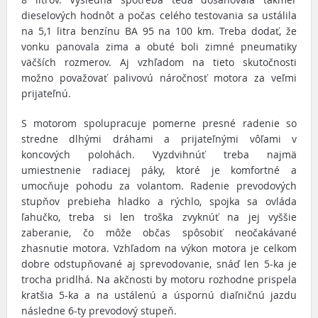
dieselových hodnôt a počas celého testovania sa ustálila
na 5,1 litra benzínu BA 95 na 100 km. Treba dodať, že
vonku panovala zima a obuté boli zimné pneumatiky
väčších rozmerov. Aj vzhľadom na tieto skutočnosti
možno považovať palivovú náročnosť motora za veľmi
prijateľnú.
S motorom spolupracuje pomerne presné radenie so
stredne dlhými dráhami a prijateľnými vôľami v
koncových polohách. Vyzdvihnúť treba najmä
umiestnenie radiacej páky, ktoré je komfortné a
umocňuje pohodu za volantom. Radenie prevodových
stupňov prebieha hladko a rýchlo, spojka sa ovláda
ľahučko, treba si len troška zvyknúť na jej vyššie
zaberanie, čo môže občas spôsobiť neočakávané
zhasnutie motora. Vzhľadom na výkon motora je celkom
dobre odstupňované aj sprevodovanie, snáď len 5-ka je
trocha pridlhá. Na akčnosti by motoru rozhodne prispela
kratšia 5-ka a na ustálenú a úspornú diaľničnú jazdu
následne 6-ty prevodový stupeň.