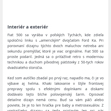
Interiér a exteriér
Fiat 500 sa vyrába v poľských Tychách, kde zdieľa
spoločnú linku s „americkým“ dvojčaťom Ford Ka. Pri
porovnaní dizajnu týchto dvoch maluchov netreba ani
sekundu premýšľať, ktoré je viac originálne. Fiat 500 sa
proste podaril. Jedná sa o príťažlivé retro s modernou
technikou a duchom pôvodnej päťstovky z 50-tych rokov
dvadsiateho storočia.
Keď som autíčko zbadal po prvý raz, napadlo ma, či je vo
výbave aj helma. Khaki lakovanie v štýle frontovej
prepravy spolu s efektnými doplnkami a diskami
dodávalo tejto blche polovojenský šarm. Opisovať
detailne dizajn nemá cenu. Buď sa vám páči alebo
poviete, že je to len hračka pre baby a metrosexuálov. Z
vonkajšieho dizajnu sa teda pristavím len pri pár