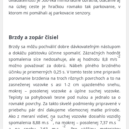
ovládateľnosti je 500-vka mimoriadne obratná, otáčanie aj
na úzkej ceste je hračkou rovnako tak parkovanie, v
ktorom mi pomáhali aj parkovacie senzory.
Brzdy a zopár čísiel
Brzdy sa môžu pochváliť dobre dávkovateľným nástupom
a dokážu päťstovku účinne spomaliť. Zázračných hodnôt
-2
spomalenia síce nedosahuje, ale aj hodnotu 8,8 m/s
možno považovať za dobrú. Nábeh plného brzdného
účinku je priemerných 0,25 s. V tomto teste sme pripravili
porovnanie brzdenia na troch rôznych povrchoch a to na
zasneženej vozovke s asi 1-2 cm ujazdeného snehu,
mokrej – posolenej vozovke a úplne suchej vozovke.
Teploty sa pohybovali tesne pod nulou a jednalo sa o
rovnaké povrchy. Za takto skvelé podmienky pripravené v
priebehu pár dní ďakujeme všemocnej matke prírode.
Ako z meraní vidieť, na suchej vozovke dosiahlo vozidlo
-2
-2
spomalenia 8,88 m.s
, na mokrej – posolenej 7,37 m.s
-2
a na snehu 2,63 m.s
. Pre väčšinu motoristov