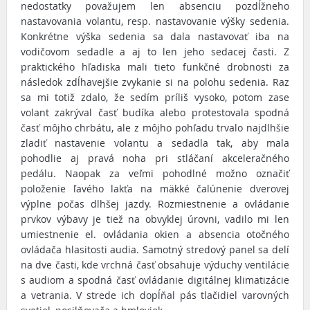
nedostatky považujem len absenciu pozdĺžneho
nastavovania volantu, resp. nastavovanie výšky sedenia.
Konkrétne výška sedenia sa dala nastavovať iba na
vodičovom sedadle a aj to len jeho sedacej časti. Z
praktického hľadiska mali tieto funkčné drobnosti za
následok zdĺhavejšie zvykanie si na polohu sedenia. Raz
sa mi totiž zdalo, že sedím príliš vysoko, potom zase
volant zakrýval časť budíka alebo protestovala spodná
časť môjho chrbátu, ale z môjho pohľadu trvalo najdlhšie
zladiť nastavenie volantu a sedadla tak, aby mala
pohodlie aj pravá noha pri stláčaní akceleračného
pedálu. Naopak za veľmi pohodlné možno označiť
položenie ľavého lakťa na mäkké čalúnenie dverovej
výplne počas dlhšej jazdy. Rozmiestnenie a ovládanie
prvkov výbavy je tiež na obvyklej úrovni, vadilo mi len
umiestnenie el. ovládania okien a absencia otočného
ovládača hlasitosti audia. Samotný stredový panel sa delí
na dve časti, kde vrchná časť obsahuje výduchy ventilácie
s audiom a spodná časť ovládanie digitálnej klimatizácie
a vetrania. V strede ich dopĺňal pás tlačidiel varovných