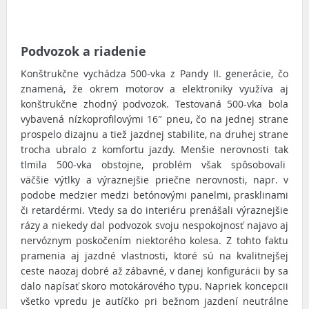
Podvozok a riadenie
Konštrukčne vychádza 500-vka z Pandy II. generácie, čo
znamená, že okrem motorov a elektroniky využíva aj
konštrukčne zhodný podvozok. Testovaná 500-vka bola
vybavená nízkoprofilovými 16″ pneu, čo na jednej strane
prospelo dizajnu a tiež jazdnej stabilite, na druhej strane
trocha ubralo z komfortu jazdy. Menšie nerovnosti tak
tlmila 500-vka obstojne, problém však spôsobovali
väčšie výtlky a výraznejšie priečne nerovnosti, napr. v
podobe medzier medzi betónovými panelmi, prasklinami
či retardérmi. Vtedy sa do interiéru prenášali výraznejšie
rázy a niekedy dal podvozok svoju nespokojnosť najavo aj
nervóznym poskočením niektorého kolesa. Z tohto faktu
pramenia aj jazdné vlastnosti, ktoré sú na kvalitnejšej
ceste naozaj dobré až zábavné, v danej konfigurácii by sa
dalo napísať skoro motokárového typu. Napriek koncepcii
všetko vpredu je autíčko pri bežnom jazdení neutrálne