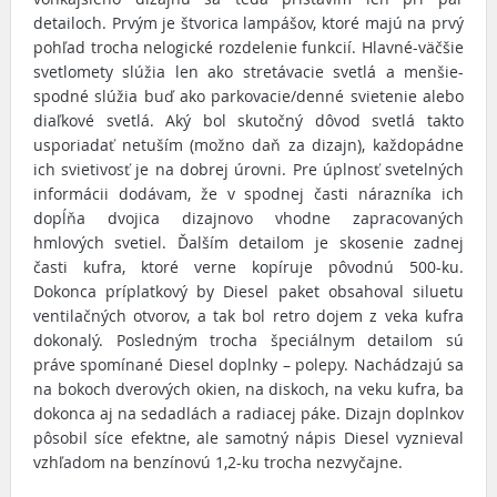
detailoch. Prvým je štvorica lampášov, ktoré majú na prvý
pohľad trocha nelogické rozdelenie funkcií. Hlavné-väčšie
svetlomety slúžia len ako stretávacie svetlá a menšie-
spodné slúžia buď ako parkovacie/denné svietenie alebo
diaľkové svetlá. Aký bol skutočný dôvod svetlá takto
usporiadať netuším (možno daň za dizajn), každopádne
ich svietivosť je na dobrej úrovni. Pre úplnosť svetelných
informácii dodávam, že v spodnej časti nárazníka ich
dopĺňa dvojica dizajnovo vhodne zapracovaných
hmlových svetiel. Ďalším detailom je skosenie zadnej
časti kufra, ktoré verne kopíruje pôvodnú 500-ku.
Dokonca príplatkový by Diesel paket obsahoval siluetu
ventilačných otvorov, a tak bol retro dojem z veka kufra
dokonalý. Posledným trocha špeciálnym detailom sú
práve spomínané Diesel doplnky – polepy. Nachádzajú sa
na bokoch dverových okien, na diskoch, na veku kufra, ba
dokonca aj na sedadlách a radiacej páke. Dizajn doplnkov
pôsobil síce efektne, ale samotný nápis Diesel vyznieval
vzhľadom na benzínovú 1,2-ku trocha nezvyčajne.