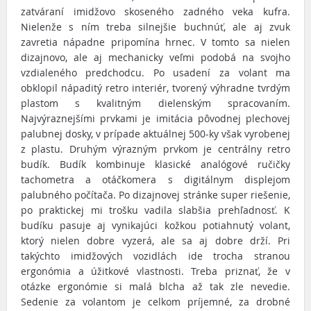
zatváraní imidžovo skoseného zadného veka kufra.
Nielenže s ním treba silnejšie buchnúť, ale aj zvuk
zavretia nápadne pripomína hrnec. V tomto sa nielen
dizajnovo, ale aj mechanicky veľmi podobá na svojho
vzdialeného predchodcu. Po usadení za volant ma
obklopil nápaditý retro interiér, tvorený výhradne tvrdým
plastom s kvalitným dielenským spracovaním.
Najvýraznejšími prvkami je imitácia pôvodnej plechovej
palubnej dosky, v prípade aktuálnej 500-ky však vyrobenej
z plastu. Druhým výrazným prvkom je centrálny retro
budík. Budík kombinuje klasické analógové ručičky
tachometra a otáčkomera s digitálnym displejom
palubného počítača. Po dizajnovej stránke super riešenie,
po praktickej mi trošku vadila slabšia prehľadnosť. K
budíku pasuje aj vynikajúci kožkou potiahnutý volant,
ktorý nielen dobre vyzerá, ale sa aj dobre drží. Pri
takýchto imidžových vozidlách ide trocha stranou
ergonómia a úžitkové vlastnosti. Treba priznať, že v
otázke ergonómie si malá blcha až tak zle nevedie.
Sedenie za volantom je celkom príjemné, za drobné