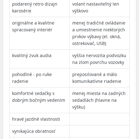
podarený retro dizajn
volant nastaviteľný len
karosérie
výškovo
originálne a kvalitne
menej tradičné ovládanie
spracovaný interiér
a umiestnenie niektorých
prvkov výbavy (el. okná,
ostrekovač, USB)
kvalitný zvuk audia
vyššia nervozita podvozku
na zlom povrchu vozovky
pohodlné - po ruke
preposilované a málo
radenie
komunikatívne riadenie
komfortné sedačky s
menej miesta na zadných
dobrým bočným vedením
sedadlách (hlavne na
výšku)
hravé jazdné vlastnosti
vynikajúca obratnosť