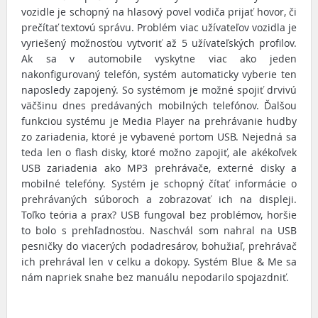
vozidle je schopný na hlasový povel vodiča prijať hovor, či
prečítať textovú správu. Problém viac užívateľov vozidla je
vyriešený možnosťou vytvoriť až 5 užívateľských profilov.
Ak sa v automobile vyskytne viac ako jeden
nakonfigurovaný telefón, systém automaticky vyberie ten
naposledy zapojený. So systémom je možné spojiť drvivú
väčšinu dnes predávaných mobilných telefónov. Ďalšou
funkciou systému je Media Player na prehrávanie hudby
zo zariadenia, ktoré je vybavené portom USB. Nejedná sa
teda len o flash disky, ktoré možno zapojiť, ale akékoľvek
USB zariadenia ako MP3 prehrávače, externé disky a
mobilné telefóny. Systém je schopný čítať informácie o
prehrávaných súboroch a zobrazovať ich na displeji.
Toľko teória a prax? USB fungoval bez problémov, horšie
to bolo s prehľadnosťou. Naschvál som nahral na USB
pesničky do viacerých podadresárov, bohužiaľ, prehrávač
ich prehrával len v celku a dokopy. Systém Blue & Me sa
nám napriek snahe bez manuálu nepodarilo spojazdniť.