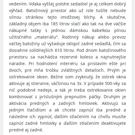
vedením. Vďaka vyššej polohe sedadiel je aj celkom dobrý
výhľad. Batožinový priestor ako už iste tušíte nebude
silnou stránkou tejto imidžovej blchy. A skutočne,
základný objem iba 185 litrov stačí ako tak na dve väčšie
nákupné tašky s jednou dámskou kabelkou plnou
užitočného „materiálu“. Rodinný nákup alebo prevoz
väčšej batožiny už vyžaduje sklopiť zadné sedadlá, čím sa
dosiahne solídnejších 610 litrov. Pod dnom batožinového
priestoru sa nachádza rezervné koleso a najnutnejšie
náradie. Pri hodnotení interiéru sa pristavím ešte pri
dvoch, pre mňa trošku zvláštnych detailoch. Prvým je
ostrekovanie okien. Bežne som zvyknutý, že ostrek okna
aktivuje aj stieranie, väčšinou na 3x. V prípade 500-vky sa
nič podobné nedeje, a tak je treba ostrekovanie okien
kombinovať s príslušným prepnutím páčky. Druhým je
aktivácia predných a zadných hmloviek. Aktivujú sa
jedným tlačidlom a ak chcete zapnúť iba predné a
následne ich vypnúť, ďalším stlačením na chvíľu musíte
zapnúť zadné hmlovky a ďalším stlačením deaktivujete
predné aj zadné.