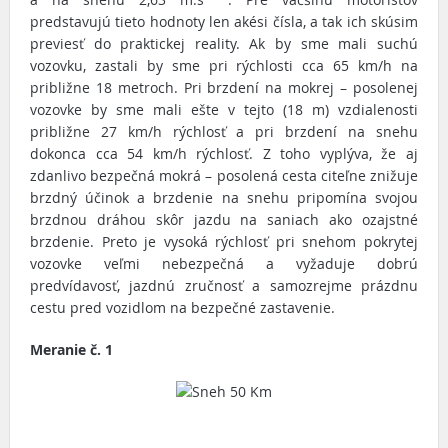
predstavujú tieto hodnoty len akési čísla, a tak ich skúsim
previesť do praktickej reality. Ak by sme mali suchú
vozovku, zastali by sme pri rýchlosti cca 65 km/h na
približne 18 metroch. Pri brzdení na mokrej – posolenej
vozovke by sme mali ešte v tejto (18 m) vzdialenosti
približne 27 km/h rýchlosť a pri brzdení na snehu
dokonca cca 54 km/h rýchlosť. Z toho vyplýva, že aj
zdanlivo bezpečná mokrá – posolená cesta citeľne znižuje
brzdný účinok a brzdenie na snehu pripomína svojou
brzdnou dráhou skôr jazdu na saniach ako ozajstné
brzdenie. Preto je vysoká rýchlosť pri snehom pokrytej
vozovke veľmi nebezpečná a vyžaduje dobrú
predvídavosť, jazdnú zručnosť a samozrejme prázdnu
cestu pred vozidlom na bezpečné zastavenie.
Meranie č. 1