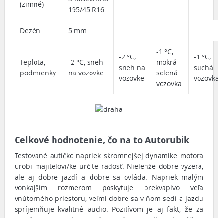
(zimné)
195/45 R16
Dezén
5 mm
-1 °C,
-2 °C,
-1 °C,
Teplota,
-2 °C, sneh
mokrá
sneh na
suchá
podmienky
na vozovke
solená
vozovke
vozovk
vozovka
Celkové hodnotenie, čo na to Autorubik
Testované autíčko napriek skromnejšej dynamike motora
urobí majiteľovi/ke určite radosť. Nielenže dobre vyzerá,
ale aj dobre jazdí a dobre sa ovláda. Napriek malým
vonkajším rozmerom poskytuje prekvapivo veľa
vnútorného priestoru, veľmi dobre sa v ňom sedí a jazdu
spríjemňuje kvalitné audio. Pozitívom je aj fakt, že za