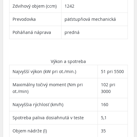
Zdvihový objem (ccm)
1242
Prevodovka
päťstupňová mechanická
Poháňaná náprava
predná
Výkon a spotreba
Najvyšší výkon (kW pri ot./min.)
51 pri 5500
Maximálny točivý moment (Nm pri
102 pri
ot./min)
3000
Najvyššia rýchlosť (km/h)
160
Spotreba paliva dosiahnutá v teste
5,1
Objem nádrže (l)
35