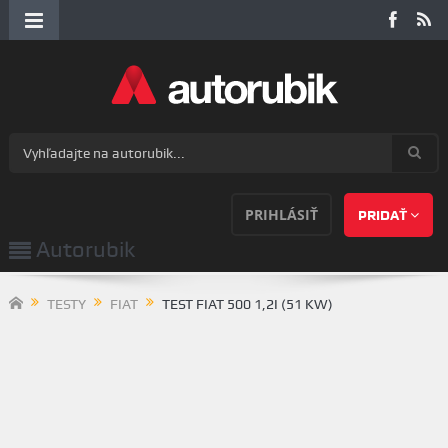
PRIHLÁSIŤ
PRIDAŤ
Autorubik
TESTY
FIAT
TEST FIAT 500 1,2I (51 KW)