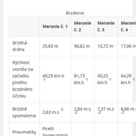
Brzdenie
Meranie
Meranie
Merani
Meranie č. 1
č. 2
č. 3
č. 4
Brzdná
35,63 m
90,82 m
10,72 m
17,96 
dráha
Rýchlosť
vozidla na
začiatku
49,29 km.h
81,73
45,25
64,29
-1
-1
-1
-1
plného
km.h
km.h
km.h
brzdného
účinku
Brzdné
2,84 m.s
7,37 m.s
8,88 m.
-2
2,63 m.s
-2
-2
-2
spomalenie
Pirelli
Pneumatiky
Snowcontrol