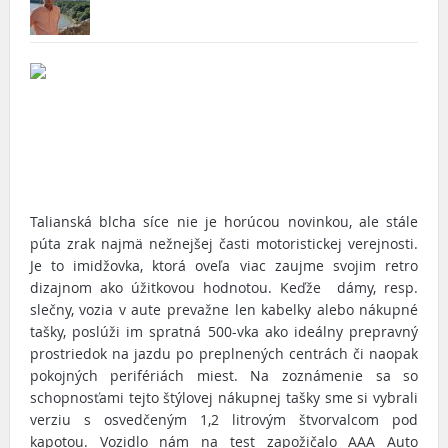
Talianská blcha síce nie je horúcou novinkou, ale stále
púta zrak najmä nežnejšej časti motoristickej verejnosti.
Je to imidžovka, ktorá oveľa viac zaujme svojim retro
dizajnom ako úžitkovou hodnotou. Keďže dámy, resp.
slečny, vozia v aute prevažne len kabelky alebo nákupné
tašky, poslúži im spratná 500-vka ako ideálny prepravný
prostriedok na jazdu po preplnených centrách či naopak
pokojných perifériách miest. Na zoznámenie sa so
schopnosťami tejto štýlovej nákupnej tašky sme si vybrali
verziu s osvedčeným 1,2 litrovým štvorvalcom pod
kapotou. Vozidlo nám na test zapožičalo AAA Auto