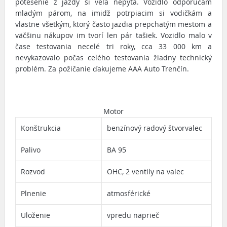
potešenie z jazdy si veľa nepýta. Vozidlo odporúčam
mladým párom, na imidž potrpiacim si vodičkám a
vlastne všetkým, ktorý často jazdia prepchatým mestom a
väčšinu nákupov im tvorí len pár tašiek. Vozidlo malo v
čase testovania necelé tri roky, cca 33 000 km a
nevykazovalo počas celého testovania žiadny technický
problém. Za požičanie ďakujeme AAA Auto Trenčín.
Motor
Konštrukcia
benzínový radový štvorvalec
Palivo
BA 95
Rozvod
OHC, 2 ventily na valec
Plnenie
atmosférické
Uloženie
vpredu naprieč