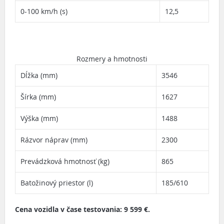
0-100 km/h (s)
12,5
Rozmery a hmotnosti
Dĺžka (mm)
3546
Šírka (mm)
1627
Výška (mm)
1488
Rázvor náprav (mm)
2300
Prevádzková hmotnosť (kg)
865
Batožinový priestor (l)
185/610
Cena vozidla v čase testovania: 9 599 €.