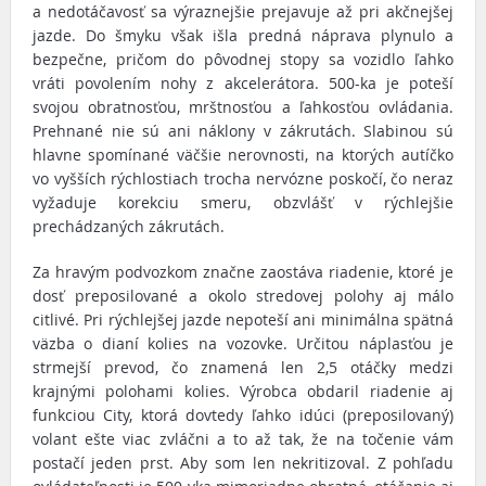
a nedotáčavosť sa výraznejšie prejavuje až pri akčnejšej
jazde. Do šmyku však išla predná náprava plynulo a
bezpečne, pričom do pôvodnej stopy sa vozidlo ľahko
vráti povolením nohy z akcelerátora. 500-ka je poteší
svojou obratnosťou, mrštnosťou a ľahkosťou ovládania.
Prehnané nie sú ani náklony v zákrutách. Slabinou sú
hlavne spomínané väčšie nerovnosti, na ktorých autíčko
vo vyšších rýchlostiach trocha nervózne poskočí, čo neraz
vyžaduje korekciu smeru, obzvlášť v rýchlejšie
prechádzaných zákrutách.
Za hravým podvozkom značne zaostáva riadenie, ktoré je
dosť preposilované a okolo stredovej polohy aj málo
citlivé. Pri rýchlejšej jazde nepoteší ani minimálna spätná
väzba o dianí kolies na vozovke. Určitou náplasťou je
strmejší prevod, čo znamená len 2,5 otáčky medzi
krajnými polohami kolies. Výrobca obdaril riadenie aj
funkciou City, ktorá dovtedy ľahko idúci (preposilovaný)
volant ešte viac zvláčni a to až tak, že na točenie vám
postačí jeden prst. Aby som len nekritizoval. Z pohľadu