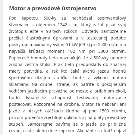
Motor a prevodové ústrojenstvo
Pod kapotou 500-ky sa nachádzal osemventilový
štvorvalec s objemom 1242 ccm, ktorý začal písať svoj
životopis ešte v 90-tych rokoch. Odvtedy samozrejme
prešiel čiastočnými úpravami a v testovanej podobe
poskytuje maximálny výkon 51 kW (69 k) pri 5500 ot/min a
najväčší krútiaci moment 102 Nm pri 3000 ot/min.
Papierové hodnoty teda naznačujú, že z 500-vky nebude
žiadna cestná šťuka. Prax tieto predpoklady do značnej
miery potvrdila, a tak kto čaká akčnú jazdu hodnú
športového dizajnu autíčka, bude z výkonu motora
sklamaný. Na druhej strane, ak patríte k pokojnejším
vodičom jazdiacim prevažne po meste a priľahlom okolí,
budú dynamické schopnosti testovanej motorizácie
postačovať. Rozobrané na drobné. Motor sa nebráni ani
jazde v nízkych otáčkach kľudne aj pod 1500 ot/min,
pričom pozvoľne zrýchľuje dokonca aj na piaty prevodový
stupeň. Samozrejme bavíme sa o jazde po približne
rovnej ceste alebo dole kopcom. Akonáhle sa totiž objaví