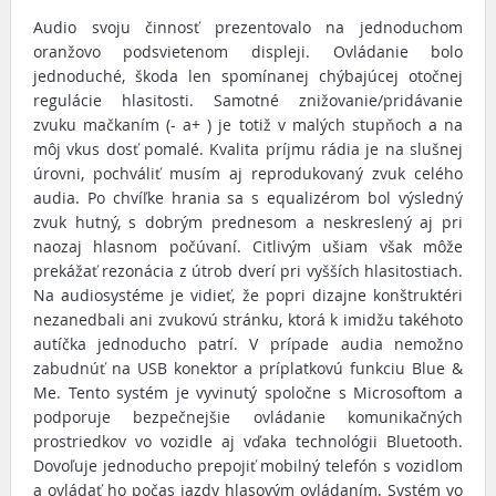
Audio svoju činnosť prezentovalo na jednoduchom
oranžovo podsvietenom displeji. Ovládanie bolo
jednoduché, škoda len spomínanej chýbajúcej otočnej
regulácie hlasitosti. Samotné znižovanie/pridávanie
zvuku mačkaním (- a+ ) je totiž v malých stupňoch a na
môj vkus dosť pomalé. Kvalita príjmu rádia je na slušnej
úrovni, pochváliť musím aj reprodukovaný zvuk celého
audia. Po chvíľke hrania sa s equalizérom bol výsledný
zvuk hutný, s dobrým prednesom a neskreslený aj pri
naozaj hlasnom počúvaní. Citlivým ušiam však môže
prekážať rezonácia z útrob dverí pri vyšších hlasitostiach.
Na audiosystéme je vidieť, že popri dizajne konštruktéri
nezanedbali ani zvukovú stránku, ktorá k imidžu takéhoto
autíčka jednoducho patrí. V prípade audia nemožno
zabudnúť na USB konektor a príplatkovú funkciu Blue &
Me. Tento systém je vyvinutý spoločne s Microsoftom a
podporuje bezpečnejšie ovládanie komunikačných
prostriedkov vo vozidle aj vďaka technológii Bluetooth.
Dovoľuje jednoducho prepojiť mobilný telefón s vozidlom
a ovládať ho počas jazdy hlasovým ovládaním. Systém vo