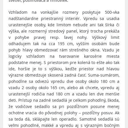
svetiel, posilňovača a hmloviek.
Vzhľadom na vonkajšie rozmery poskytuje 500-vka
nadštandardne priestranný interiér. Vpredu sa usadia
urastenejšie osoby, kde limitom nebude ani tak šírka či
výška, ale rozmerný stredový panel, ktorý trocha prekáža
v pohybe pravej resp. ľavej nohy. Výškový limit
odhadujem tak na cca 195 cm, vyšším osobám bude
pohyb hlavy obmedzovať rám strešného okna. Vzadu je
logicky vzhľadom na tvarovanie karosérie miesta
podstatne menej. S priestorom pre kolená to ešte ako tak
ide, horšie je to s výškou, keďže priestor nad hlavou
výrazne obmedzuje skosená zadná časť. Suma-sumárom,
pohodlne sa odvezú vpredu dve osoby okolo 180 cm a
vzadu 2 osoby okolo 165 cm, alebo ak chcete, vpredu aj
urastenejší rodičia nad 180 cm a vzadu len dve menšie
deti. Prístup na zadné sedadlá je celkom pohodlný, škoda,
že vodičove sedadlo sa pri pozdĺžnom posune menej
ochotne vracia do pôvodnej polohy – pozdĺžny posuv. Ak
sa teda dá, sklápajte len operadlo. Samotné sedadlá sú
veľmi pohodlné, mäkké a vpredu aj s výrazným bočným