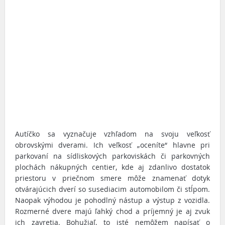
Autíčko sa vyznačuje vzhľadom na svoju veľkosť
obrovskými dverami. Ich veľkosť „oceníte“ hlavne pri
parkovaní na sídliskových parkoviskách či parkovných
plochách nákupných centier, kde aj zdanlivo dostatok
priestoru v priečnom smere môže znamenať dotyk
otvárajúcich dverí so susediacim automobilom či stĺpom.
Naopak výhodou je pohodlný nástup a výstup z vozidla.
Rozmerné dvere majú ľahký chod a príjemný je aj zvuk
ich zavretia. Bohužiaľ, to isté nemôžem napísať o