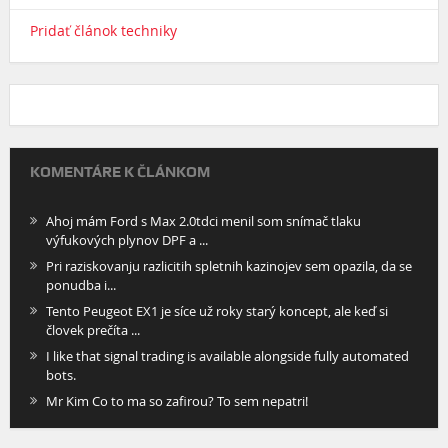
Pridať článok techniky
KOMENTÁRE K ČLÁNKOM
Ahoj mám Ford s Max 2.0tdci menil som snímač tlaku
výfukových plynov DPF a ...
Pri raziskovanju razlicitih spletnih kazinojev sem opazila, da se
ponudba i...
Tento Peugeot EX1 je síce už roky starý koncept, ale keď si
človek prečíta ...
I like that signal trading is available alongside fully automated
bots.
Mr Kim Co to ma so zafirou? To sem nepatri!