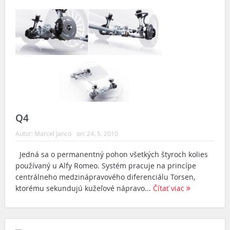
Q4
Autor:
Marcel Janco
on:
24. 5. 2010
Jedná sa o permanentný pohon všetkých štyroch kolies
používaný u Alfy Romeo. Systém pracuje na princípe
centrálneho medzinápravového diferenciálu Torsen,
ktorému sekundujú kužeľové nápravo...
Čítať viac