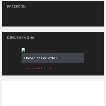
FACEBOOK
DEVUŠHKA DŇA
Chevrolet Corvette C5
Pridať devušhku dňa