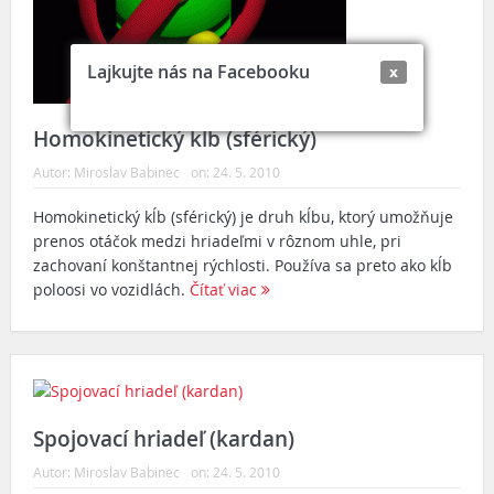
Lajkujte nás na Facebooku
x
Homokinetický kĺb (sférický)
Autor:
Miroslav Babinec
on:
24. 5. 2010
Homokinetický kĺb (sférický) je druh kĺbu, ktorý umožňuje
prenos otáčok medzi hriadeľmi v rôznom uhle, pri
zachovaní konštantnej rýchlosti. Používa sa preto ako kĺb
poloosi vo vozidlách.
Čítať viac
Spojovací hriadeľ (kardan)
Autor:
Miroslav Babinec
on:
24. 5. 2010