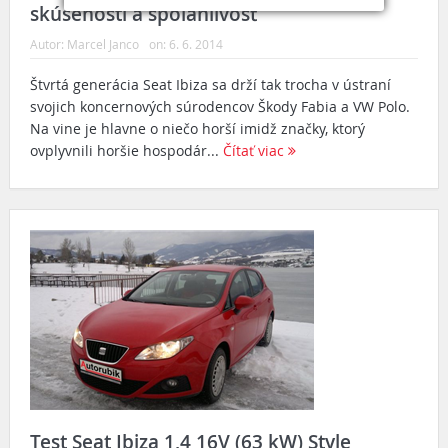
skúsenosti a spoľahlivosť
Autor:
Marcel Janco
on:
6. 6. 2014
Štvrtá generácia Seat Ibiza sa drží tak trocha v ústraní
svojich koncernových súrodencov Škody Fabia a VW Polo.
Na vine je hlavne o niečo horší imidž značky, ktorý
ovplyvnili horšie hospodár...
Čítať viac
Test Seat Ibiza 1,4 16V (63 kW) Style