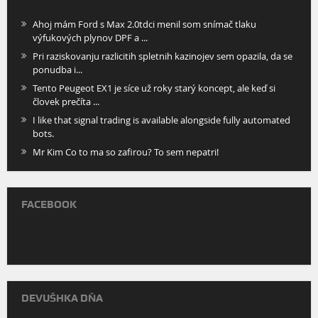
Ahoj mám Ford s Max 2.0tdci menil som snímač tlaku
výfukových plynov DPF a ...
Pri raziskovanju razlicitih spletnih kazinojev sem opazila, da se
ponudba i...
Tento Peugeot EX1 je síce už roky starý koncept, ale keď si
človek prečíta ...
I like that signal trading is available alongside fully automated
bots.
Mr Kim Co to ma so zafirou? To sem nepatri!
FACEBOOK
DEVUŠHKA DŇA