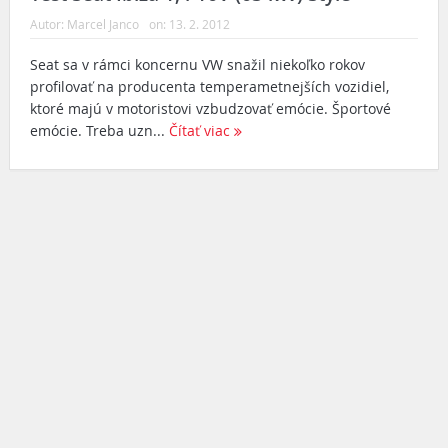
Autor:
Marcel Janco
on:
13. 2. 2012
Seat sa v rámci koncernu VW snažil niekoľko rokov
profilovať na producenta temperametnejších vozidiel,
ktoré majú v motoristovi vzbudzovať emócie. Športové
emócie. Treba uzn...
Čítať viac