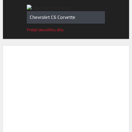
Chevrolet C6 Corvette
Pridať devušhku dňa