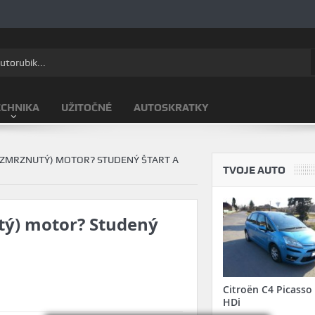
ECHNIKA
UŽITOČNÉ
AUTOSKRATKY
(ZMRZNUTÝ) MOTOR? STUDENÝ ŠTART A
TVOJE AUTO
tý) motor? Studený
Citroën C4 Picasso 
HDi