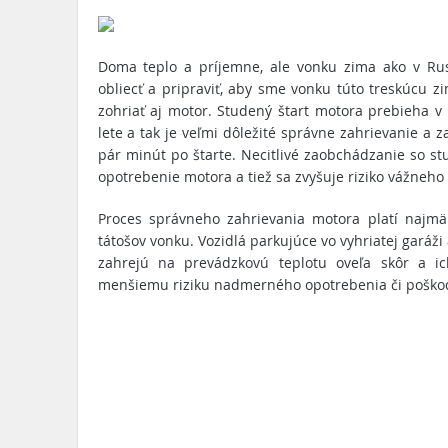
Doma teplo a príjemne, ale vonku zima ako v R
obliecť a pripraviť, aby sme vonku túto treskúcu zi
zohriať aj motor. Studený štart motora prebieha v 
lete a tak je veľmi dôležité správne zahrievanie a
pár minút po štarte. Necitlivé zaobchádzanie so s
opotrebenie motora a tiež sa zvyšuje riziko vážneho
Proces správneho zahrievania motora platí najmä 
tátošov vonku. Vozidlá parkujúce vo vyhriatej garáž
zahrejú na prevádzkovú teplotu oveľa skôr a i
menšiemu riziku nadmerného opotrebenia či poško