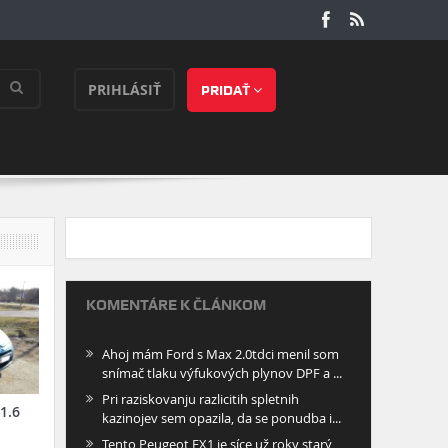
PRIHLÁSIŤ
PRIDAŤ
KOMENTÁRE K ČLÁNKOM
Ahoj mám Ford s Max 2.0tdci menil som
snímač tlaku výfukových plynov DPF a ...
Pri raziskovanju razlicitih spletnih
1.6
kazinojev sem opazila, da se ponudba i...
Tento Peugeot EX1 je síce už roky starý