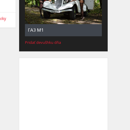
niky
ГАЗ М1
Pridať devušhku dňa