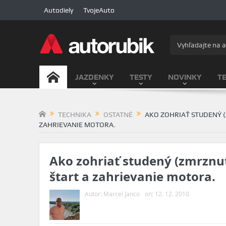
Autodiely
TvojeAuto
JAZDENKY
TESTY
NOVINKY
T
TECHNIKA
OSTATNÉ
AKO ZOHRIAŤ STUDENÝ 
ZAHRIEVANIE MOTORA.
Ako zohriať studený (zmrznu
štart a zahrievanie motora.
Autor:
Marcel Janco
on:
12. 12. 2010