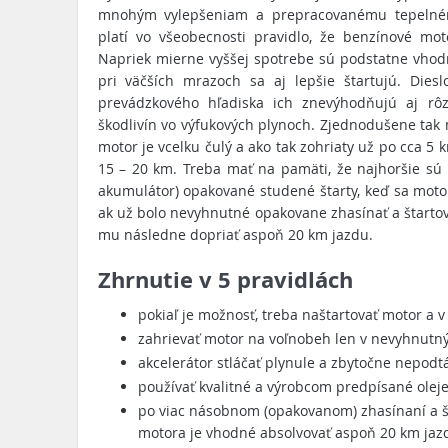
mnohým vylepšeniam a prepracovanému tepelné
platí vo všeobecnosti pravidlo, že benzínové moto
Napriek mierne vyššej spotrebe sú podstatne vhod
pri väčších mrazoch sa aj lepšie štartujú. Dies
prevádzkového hľadiska ich znevýhodňujú aj rô
škodlivín vo výfukových plynoch. Zjednodušene tak
motor je vcelku čulý a ako tak zohriaty už po cca 5 
15 – 20 km. Treba mať na pamäti, že najhoršie sú 
akumulátor) opakované studené štarty, keď sa moto
ak už bolo nevyhnutné opakovane zhasínať a štarto
mu následne dopriať aspoň 20 km jazdu.
Zhrnutie v 5 pravidlách
pokiaľ je možnosť, treba naštartovať motor a 
zahrievať motor na voľnobeh len v nevyhnutn
akcelerátor stláčať plynule a zbytočne nepodt
používať kvalitné a výrobcom predpísané oleje
po viac násobnom (opakovanom) zhasínaní a 
motora je vhodné absolvovať aspoň 20 km jaz