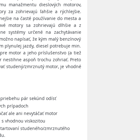
mu manažmentu dieslových motorov,
ry za zohrievajú ľahšie a rýchlejšie.
nejšie na časté používanie do mesta a
lové motory sa zohrievajú dlhšie a z
zne systémy určené na zachytávanie
 možno napísať, že kým malý benzínový
km plynulej jazdy, diesel potrebuje min.
pre motor a jeho príslušenstvo (a tiež
r nestihne aspoň trochu zohriať. Preto
vať studený/zmrznutý motor, je vhodné
v priebehu pár sekúnd odísť
ých prípadoch
áčať ale ani nevytáčať motor
 s vhodnou viskozitou
štartovaní studeného/zmrznutého
du.