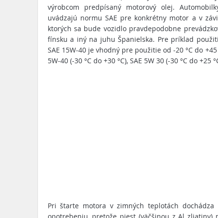
výrobcom predpísaný motorový olej. Automobil
uvádzajú normu SAE pre konkrétny motor a v závis
ktorých sa bude vozidlo pravdepodobne prevádzkov
fínsku a iný na juhu Španielska. Pre príklad použit
SAE 15W-40 je vhodný pre použitie od -20 °C do +45 
5W-40 (-30 °C do +30 °C), SAE 5W 30 (-30 °C do +25 °C
Pri štarte motora v zimných teplotách dochádza 
opotrebeniu, pretože piest (väčšinou z Al zliatiny) 