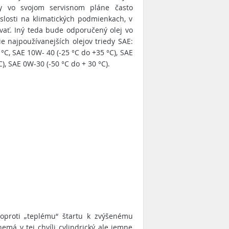
ky vo svojom servisnom pláne často
losti na klimatických podmienkach, v
ať. Iný teda bude odporučený olej vo
ie najpoužívanejších olejov triedy SAE:
°C, SAE 10W- 40 (-25 °C do +35 °C), SAE
), SAE 0W-30 (-50 °C do + 30 °C).
oproti „teplému“ štartu k zvýšenému
nemá v tej chvíli cylindrický ale jemne