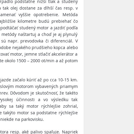
rpadlo podstatne nižší tlak a studený
 tak olej dostane za dlhší čas resp. v
menať vyššie opotrebenie. Metóda
ajbližšie kilometre budú prebiehať čo
epodtáčať studený motor a jazdiť podľa
metódy naštartuj a choď je aj plynulý
ú napr. prevodovka či diferenciál. V
 podobe nejakého prudšieho kopca alebo
tovať motor, jemne stlačiť akcelerátor a
te okolo 1500 – 2000 ot/min a až potom
 jazde začalo kúriť až po cca 10-15 km.
dieslovým motorom vybavených priamym
hrev. Dôvodom je skutočnosť, že takéto
sokej účinnosti a vo výsledku tak
y sa taký motor rýchlejšie zohrial,
 takýto motor sa podstatne rýchlejšie
 niekde na parkovisku.
tora resp. aké palivo spaľuje. Napriek