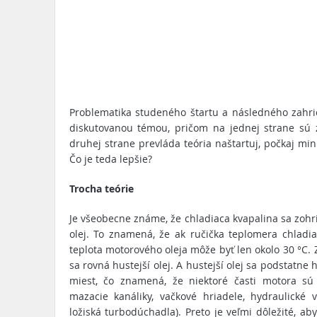
Problematika studeného štartu a následného zahr
diskutovanou témou, pričom na jednej strane sú z
druhej strane prevláda teória naštartuj, počkaj min
Čo je teda lepšie?
Trocha teórie
Je všeobecne známe, že chladiaca kvapalina sa zohr
olej. To znamená, že ak ručička teplomera chladia
teplota motorového oleja môže byť len okolo 30 °C. 
sa rovná hustejší olej. A hustejší olej sa podstatn
miest, čo znamená, že niektoré časti motora sú
mazacie kanáliky, vačkové hriadele, hydraulické 
ložiská turbodúchadla). Preto je veľmi dôležité, ab