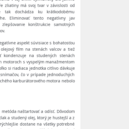
 zliatiny má svoj tvar v závislosti od
rte tak dochádza ku krátkodobému
e. Eliminovať tento negatívny jav
 zlepšovanie konštrukcie samotných
ov.
egatívne aspekt súvisiace s bohatosťou
olejový film na stenách valcov a tiež
sť kondenzuje na studených stenách
ých motoroch s vyspelým manažmentom
ko si riadiaca jednotka citlivo dávkuje
 snímačov, čo v prípade jednoduchých
duchého karburátorového motora nebolo
je metóda naštartovať a odísť. Dôvodom
lak a studený olej, ktorý je hustejší a z
 rýchlejšie dostane na všetky potrebné