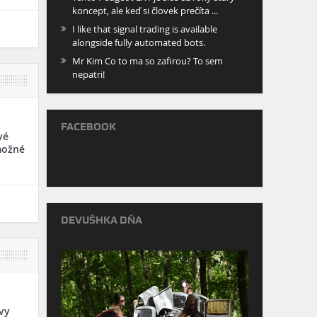
koncept, ale keď si človek prečíta ...
I like that signal trading is available
alongside fully automated bots.
Mr Kim Co to ma so zafirou? To sem
nepatri!
FACEBOOK
vé
možné
DEVUŠHKA DŇA
vy