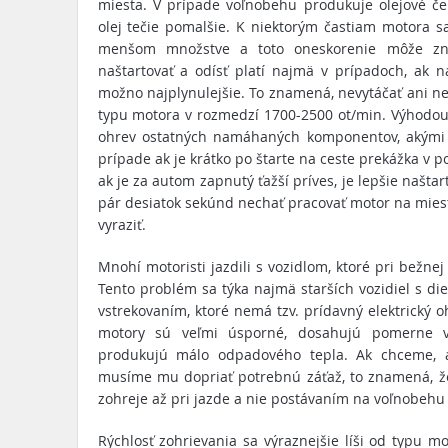
miesta. V prípade voľnobehu produkuje olejové če
olej tečie pomalšie. K niektorým častiam motora sa
menšom množstve a toto oneskorenie môže zna
naštartovať a odísť platí najmä v prípadoch, ak n
možno najplynulejšie. To znamená, nevytáčať ani n
typu motora v rozmedzí 1700-2500 ot/min. Výhodou 
ohrev ostatných namáhaných komponentov, akými s
prípade ak je krátko po štarte na ceste prekážka v
ak je za autom zapnutý ťažší príves, je lepšie naštar
pár desiatok sekúnd nechať pracovať motor na mies
vyraziť.
Mnohí motoristi jazdili s vozidlom, ktoré pri bežnej
Tento problém sa týka najmä starších vozidiel s 
vstrekovaním, ktoré nemá tzv. prídavný elektrický o
motory sú veľmi úsporné, dosahujú pomerne vy
produkujú málo odpadového tepla. Ak chceme, ab
musíme mu dopriať potrebnú záťaž, to znamená, že
zohreje až pri jazde a nie postávaním na voľnobehu
Rýchlosť zohrievania sa výraznejšie líši od typu mo