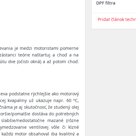
DPF filtra
Pridať článok tech
ievania je medzi motoristami pomerne
ástanci teórie naštartuj a choď a na
útu dve (očisti okná) a až potom choď.
ieva podstatne rýchlejšie ako motorový
cej kvapaliny už ukazuje napr. 60 °C,
Známa je aj skutočnosť, že studený olej
e horšie/pomalšie dostáva do potrebných
 slabšie/nedostatočne mazané (rôzne
vymedzovanie ventilovej vôle či klzné
y každý motor obsahoval iba kvalitný a