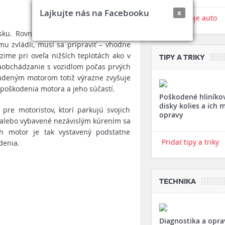
Lajkujte nás na Facebooku
x
Pridať tvoje auto
usku. Rovnako ako my, keď sa musíme
mu zvládli, musí sa pripraviť – vhodne
zime pri oveľa nižších teplotách ako v
TIPY A TRIKY
 zaobchádzanie s vozidlom počas prvých
tudeným motorom totiž výrazne zvyšuje
 poškodenia motora a jeho súčastí.
Poškodené hliníko
disky kolies a ich 
pre motoristov, ktorí parkujú svojich
opravy
i alebo vybavené nezávislým kúrením sa
ch motor je tak vystavený podstatne
Pridať tipy a triky
denia.
TECHNIKA
Diagnostika a opra