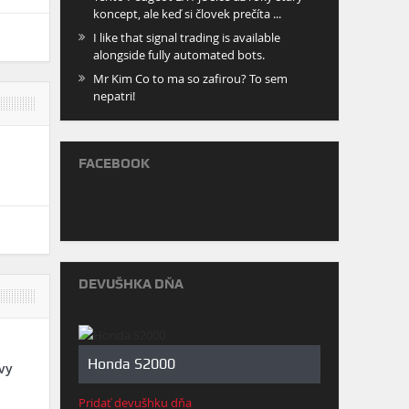
koncept, ale keď si človek prečíta ...
I like that signal trading is available
alongside fully automated bots.
Mr Kim Co to ma so zafirou? To sem
nepatri!
FACEBOOK
DEVUŠHKA DŇA
Honda S2000
vy
Pridať devušhku dňa