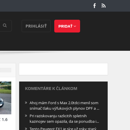
PRIHLÁSIŤ
PRIDAŤ
KOMENTÁRE K ČLÁNKOM
Ahoj mám Ford s Max 2.0tdci menil som
snímač tlaku výfukových plynov DPF a ...
Pri raziskovanju razlicitih spletnih
 1.6
kazinojev sem opazila, da se ponudba i...
Tento Peugeot EX1 je síce už roky starý