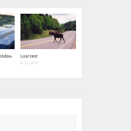
etódou
Losí test
4. 12. 2017