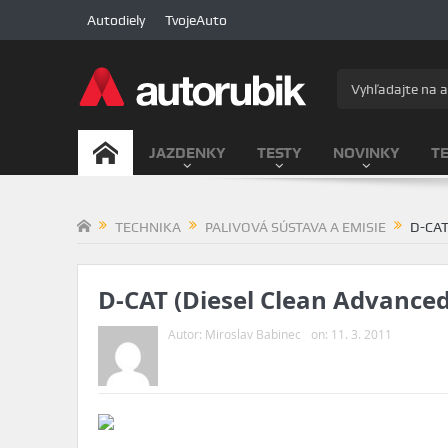
Autodiely
TvojeAuto
JAZDENKY
TESTY
NOVINKY
T
TECHNIKA
PALIVOVÁ SÚSTAVA A EMISIE
D-CAT
D-CAT (Diesel Clean Advance
Autor:
Miroslav Babinec
on:
11. 3. 2011