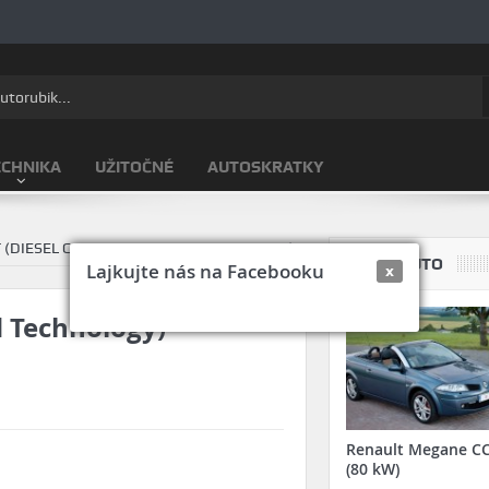
ECHNIKA
UŽITOČNÉ
AUTOSKRATKY
 (DIESEL CLEAN ADVANCED TECHNOLOGY)
TVOJE AUTO
Lajkujte nás na Facebooku
x
d Technology)
Renault Megane CC
(80 kW)