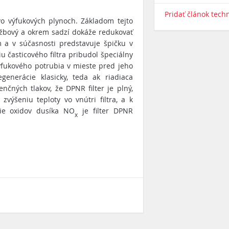
Pridať článok tech
vo výfukových plynoch. Základom tejto
držbový a okrem sadzí dokáže redukovať
 a v súčasnosti predstavuje špičku v
u časticového filtra pribudol špeciálny
výfukového potrubia v mieste pred jeho
enerácie klasicky, teda ak riadiaca
nčných tlakov, že DPNR filter je plný,
zvýšeniu teploty vo vnútri filtra, a k
nie oxidov dusíka NO
je filter DPNR
x