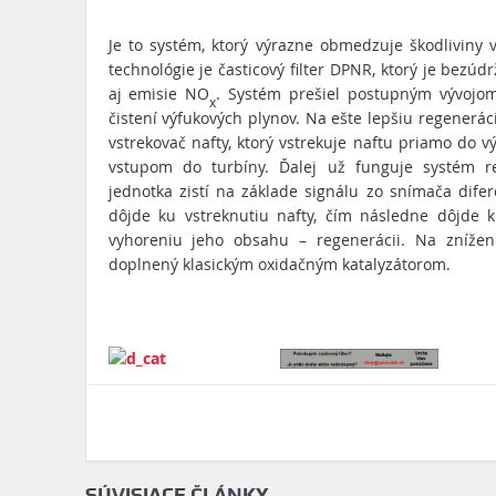
Je to systém, ktorý výrazne obmedzuje škodliviny 
technológie je časticový filter DPNR, ktorý je bezú
aj emisie NO
. Systém prešiel postupným vývojom
x
čistení výfukových plynov. Na ešte lepšiu regeneráci
vstrekovač nafty, ktorý vstrekuje naftu priamo do 
vstupom do turbíny. Ďalej už funguje systém reg
jednotka zistí na základe signálu zo snímača difere
dôjde ku vstreknutiu nafty, čím následne dôjde k 
vyhoreniu jeho obsahu – regenerácii. Na zníže
doplnený klasickým oxidačným katalyzátorom.
SÚVISIACE ČLÁNKY