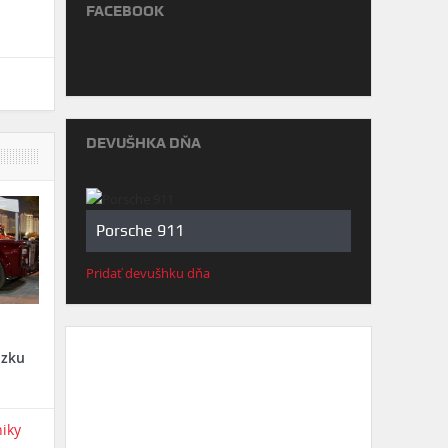
FACEBOOK
DEVUŠHKA DŇA
Porsche 911
Pridať devušhku dňa
dzku
niky