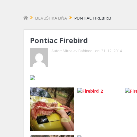
DEVUŠHKA DŇA
PONTIAC FIREBIRD
Pontiac Firebird
Autor:
Miroslav Babinec
on:
31. 12. 2014