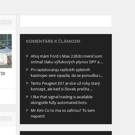
KOMENTÁRE K ČLÁNKOM
Ahoj mám Ford s Max 2.0tdci menil som
snímač tlaku výfukových plynov DPF a ...
Pri raziskovanju razlicitih spletnih
TDI
kazinojev sem opazila, da se ponudba i...
Tento Peugeot EX1 je síce už roky starý
koncept, ale keď si človek prečíta ...
I like that signal trading is available
alongside fully automated bots.
Mr Kim Co to ma so zafirou? To sem
nepatri!