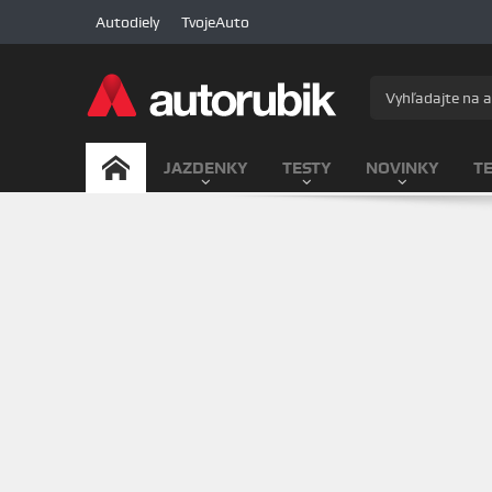
Autodiely
TvojeAuto
JAZDENKY
TESTY
NOVINKY
T