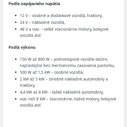
Podľa napájacieho napätia
12 V – osobné a dodávkové vozidlá, traktory,
24 V – nákladné vozidlá,
48 V a viac – veľké stacionárne motory, koľajové
vozidlá atď.
Podľa výkonu
150 W až 800 W – jednostopové vozidlá-skútre,
najčastejšie bez mechanizmu zasúvania pastorku,
500 W až 1,5 kW – osobné vozidlá,
2 kW až 5 kW – stredné nákladné automobily a
traktory,
4,4 kW až 8 kW – ťažké nákladné automobily,
viac než 8 kW – stacionárne, lodné motory, koľajové
vozidlá atď.