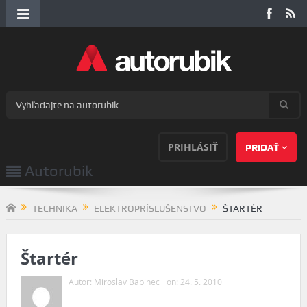
PRIHLÁSIŤ
PRIDAŤ
Autorubik
TECHNIKA
ELEKTROPRÍSLUŠENSTVO
ŠTARTÉR
Štartér
Autor:
Miroslav Babinec
on:
24. 5. 2010