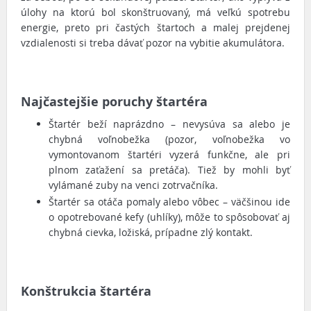
úlohy na ktorú bol skonštruovaný, má veľkú spotrebu
energie, preto pri častých štartoch a malej prejdenej
vzdialenosti si treba dávať pozor na vybitie akumulátora.
Najčastejšie poruchy štartéra
Štartér beží naprázdno – nevysúva sa alebo je
chybná voľnobežka (pozor, voľnobežka vo
vymontovanom štartéri vyzerá funkčne, ale pri
plnom zaťažení sa pretáča). Tiež by mohli byť
vylámané zuby na venci zotrvačníka.
Štartér sa otáča pomaly alebo vôbec – väčšinou ide
o opotrebované kefy (uhlíky), môže to spôsobovať aj
chybná cievka, ložiská, prípadne zlý kontakt.
Konštrukcia štartéra