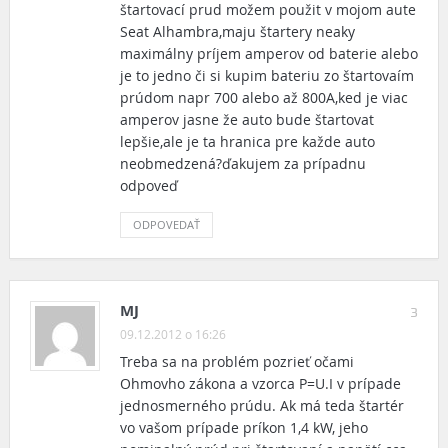
štartovací prud možem použit v mojom aute
Seat Alhambra,maju štartery neaky
maximálny príjem amperov od baterie alebo
je to jedno či si kupim bateriu zo štartovaím
prúdom napr 700 alebo až 800A,ked je viac
amperov jasne že auto bude štartovat
lepšie,ale je ta hranica pre každe auto
neobmedzená?ďakujem za prípadnu
odpoveď
ODPOVEDAŤ
MJ
3
09.12.2012 o 16:26
Treba sa na problém pozrieť očami
Ohmovho zákona a vzorca P=U.I v prípade
jednosmerného prúdu. Ak má teda štartér
vo vašom prípade príkon 1,4 kW, jeho