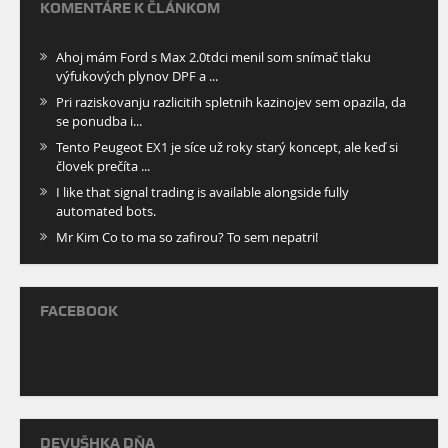
KOMENTÁRE K ČLÁNKOM
Ahoj mám Ford s Max 2.0tdci menil som snímač tlaku
výfukových plynov DPF a ...
Pri raziskovanju razlicitih spletnih kazinojev sem opazila, da
se ponudba i...
Tento Peugeot EX1 je síce už roky starý koncept, ale keď si
človek prečíta ...
I like that signal trading is available alongside fully
automated bots.
Mr Kim Co to ma so zafirou? To sem nepatri!
FACEBOOK
DEVUŠHKA DŇA