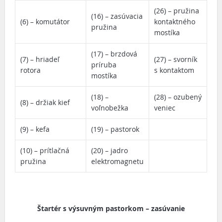
(26) – pružina
(16) – zasúvacia
(6) – komutátor
kontaktného
pružina
mostíka
(17) – brzdová
(7) – hriadeľ
(27) – svorník
príruba
rotora
s kontaktom
mostíka
(18) –
(28) – ozubený
(8) – držiak kief
voľnobežka
veniec
(9) – kefa
(19) – pastorok
(10) – prítlačná
(20) – jadro
pružina
elektromagnetu
Štartér s výsuvným pastorkom – zasúvanie