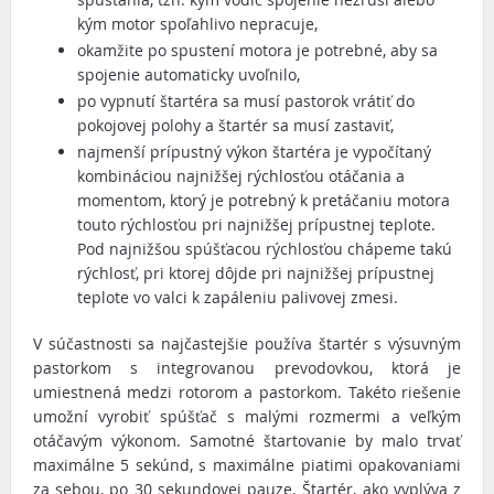
kým motor spoľahlivo nepracuje,
okamžite po spustení motora je potrebné, aby sa
spojenie automaticky uvoľnilo,
po vypnutí štartéra sa musí pastorok vrátiť do
pokojovej polohy a štartér sa musí zastaviť,
najmenší prípustný výkon štartéra je vypočítaný
kombináciou najnižšej rýchlosťou otáčania a
momentom, ktorý je potrebný k pretáčaniu motora
touto rýchlosťou pri najnižšej prípustnej teplote.
Pod najnižšou spúšťacou rýchlosťou chápeme takú
rýchlosť, pri ktorej dôjde pri najnižšej prípustnej
teplote vo valci k zapáleniu palivovej zmesi.
V súčastnosti sa najčastejšie používa štartér s výsuvným
pastorkom s integrovanou prevodovkou, ktorá je
umiestnená medzi rotorom a pastorkom. Takéto riešenie
umožní vyrobiť spúšťač s malými rozmermi a veľkým
otáčavým výkonom. Samotné štartovanie by malo trvať
maximálne 5 sekúnd, s maximálne piatimi opakovaniami
za sebou, po 30 sekundovej pauze. Štartér, ako vyplýva z