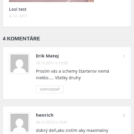
Losí test
4. 12. 2017
4 KOMENTÁRE
Erik Matej
1
20.12.2011 o 19:59
Prosím vás a schemy štarterov nemá
niekto….. Všetky druhy
ODPOVEDAŤ
henrich
2
09.12.2012 o 13:47
dobrý deň,ako zistím aky maximalny