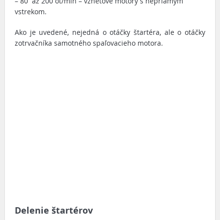
– 80 až 200 ot/min – vznetové motory s nepriamym
vstrekom.
Ako je uvedené, nejedná o otáčky štartéra, ale o otáčky
zotrvačníka samotného spaľovacieho motora.
Delenie štartérov