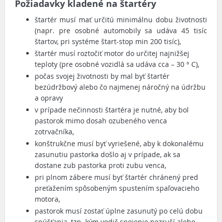
Požiadavky kladené na štartéry
štartér musí mať určitú minimálnu dobu životnosti
(napr. pre osobné automobily sa udáva 45 tisíc
štartov, pri systéme štart-stop min 200 tisíc),
štartér musí roztočiť motor do určitej najnižšej
teploty (pre osobné vozidlá sa udáva cca – 30 ° C),
počas svojej životnosti by mal byť štartér
bezúdržbový alebo čo najmenej náročný na údržbu
a opravy
v prípade nečinnosti štartéra je nutné, aby bol
pastorok mimo dosah ozubeného venca
zotrvačníka,
konštrukčne musí byť vyriešené, aby k dokonalému
zasunutiu pastorka došlo aj v prípade, ak sa
dostane zub pastorka proti zubu venca,
pri plnom zábere musí byť štartér chránený pred
preťažením spôsobeným spustením spaľovacieho
motora,
pastorok musí zostať úplne zasunutý po celú dobu
spúšťania, tzn. kým vodič spojenie nezruší alebo