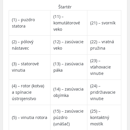
Štartér
(11) –
(1) – puzdro
komutátorové
(21) – svorník
statora
veko
(2) – pólový
(12) – zasúvacie
(22) – vratná
nástavec
veko
pružina
(23) –
(3) – statorové
(13) – zasúvacia
vťahovacie
vinutia
páka
vinutie
(4) – rotor (kotva)
(24) –
(14) – zasúvacia
a spínacie
pridržiavacie
objímka
ústrojenstvo
vinutie
(15) – zasúvacie
(25) –
(5) – vinutia rotora
púzdro
kontaktný
(unášač)
mostík