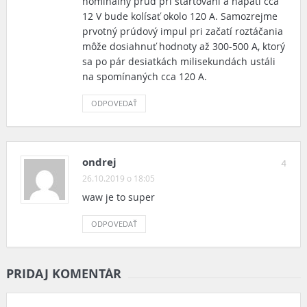
nominalný prúd pri štartovaní a napätí cca
12 V bude kolísať okolo 120 A. Samozrejme
prvotný prúdový impul pri začatí roztáčania
môže dosiahnuť hodnoty až 300-500 A, ktorý
sa po pár desiatkách milisekundách ustáli
na spomínaných cca 120 A.
ODPOVEDAŤ
ondrej
4
26.10.2019 o 18:05
waw je to super
ODPOVEDAŤ
PRIDAJ KOMENTÁR