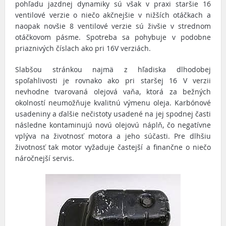
pohľadu jazdnej dynamiky sú však v praxi staršie 16
ventilové verzie o niečo akčnejšie v nižších otáčkach a
naopak novšie 8 ventilové verzie sú živšie v strednom
otáčkovom pásme. Spotreba sa pohybuje v podobne
priaznivých číslach ako pri 16V verziách.
Slabšou stránkou najmä z hľadiska dlhodobej
spoľahlivosti je rovnako ako pri staršej 16 V verzii
nevhodne tvarovaná olejová vaňa, ktorá za bežných
okolností neumožňuje kvalitnú výmenu oleja. Karbónové
usadeniny a ďalšie nečistoty usadené na jej spodnej časti
následne kontaminujú novú olejovú náplň, čo negatívne
vplýva na životnosť motora a jeho súčasti. Pre dlhšiu
životnosť tak motor vyžaduje častejší a finančne o niečo
náročnejší servis.