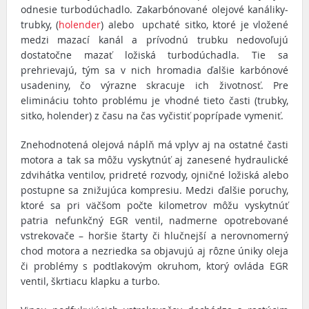
odnesie turbodúchadlo. Zakarbónované olejové kanáliky-
trubky, (
holender
) alebo upchaté sitko, ktoré je vložené
medzi mazací kanál a prívodnú trubku nedovoľujú
dostatočne mazať ložiská turbodúchadla. Tie sa
prehrievajú, tým sa v nich hromadia ďalšie karbónové
usadeniny, čo výrazne skracuje ich životnosť. Pre
elimináciu tohto problému je vhodné tieto časti (trubky,
sitko, holender) z času na čas vyčistiť poprípade vymeniť.
Znehodnotená olejová náplň má vplyv aj na ostatné časti
motora a tak sa môžu vyskytnúť aj zanesené hydraulické
zdvihátka ventilov, pridreté rozvody, ojničné ložiská alebo
postupne sa znižujúca kompresiu. Medzi ďalšie poruchy,
ktoré sa pri väčšom počte kilometrov môžu vyskytnúť
patria nefunkčný EGR ventil, nadmerne opotrebované
vstrekovače – horšie štarty či hlučnejší a nerovnomerný
chod motora a nezriedka sa objavujú aj rôzne úniky oleja
či problémy s podtlakovým okruhom, ktorý ovláda EGR
ventil, škrtiacu klapku a turbo.