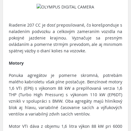
Riadenie 207 CC je dosť preposilované, čo korešponduje s
naladením podvozku a celkovým zameraním vozidla na
pokojné jazdenie krajinou. Vyznačuje sa presným
ovládaním a pomerne strmým prevodom, ale aj minimom
spätnej väzby o dianí kolies na vozovke.
Motory
Ponuka agregátov je pomerne skromná, potrebám
malého kabrioletu však plne postačuje. Benzínové motory
1,6 VTi (EP6) s výkonom 88 kW a preplňovaná verzia 1,6
THP (Turbo High Pressure) s výkonom 110 kW (EP6DT)
vznikli v spolupráci s BMW. Oba agregáty majú hliníkový
blok aj hlavu, variabilné časovanie sacích a výfukových
ventilov a variabilný zdvih sacích ventilov.
Motor VTi dáva z objemu 1,6 litra výkon 88 kW pri 6000