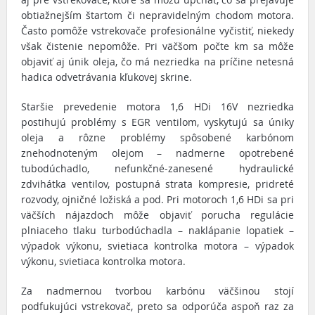
obtiažnejším štartom či nepravidelným chodom motora.
Často pomôže vstrekovače profesionálne vyčistiť, niekedy
však čistenie nepomôže. Pri väčšom počte km sa môže
objaviť aj únik oleja, čo má nezriedka na príčine netesná
hadica odvetrávania kľukovej skrine.
Staršie prevedenie motora 1,6 HDi 16V nezriedka
postihujú problémy s EGR ventilom, vyskytujú sa úniky
oleja a rôzne problémy spôsobené karbónom
znehodnoteným olejom – nadmerne opotrebené
tubodúchadlo, nefunkčné-zanesené hydraulické
zdvihátka ventilov, postupná strata kompresie, pridreté
rozvody, ojničné ložiská a pod. Pri motoroch 1,6 HDi sa pri
väčších nájazdoch môže objaviť porucha regulácie
plniaceho tlaku turbodúchadla – naklápanie lopatiek –
výpadok výkonu, svietiaca kontrolka motora – výpadok
výkonu, svietiaca kontrolka motora.
Za nadmernou tvorbou karbónu väčšinou stojí
podfukujúci vstrekovač, preto sa odporúča aspoň raz za