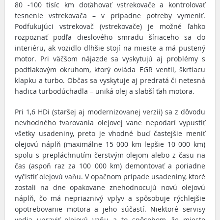
80 -100 tisíc km doťahovať vstrekovače a kontrolovať
tesnenie vstrekovača – v prípadne potreby vymeniť.
Podfukujúci vstrekovač (vstrekovače) je možné ľahko
rozpoznať podľa dieslového smradu šíriaceho sa do
interiéru, ak vozidlo dlhšie stojí na mieste a má pustený
motor. Pri väčšom nájazde sa vyskytujú aj problémy s
podtlakovým okruhom, ktorý ovláda EGR ventil, škrtiacu
klapku a turbo. Občas sa vyskytuje aj predratá či netesná
hadica turbodúchadla – uniká olej a slabší ťah motora.
Pri 1,6 HDi (staršej aj modernizovanej verzii) sa z dôvodu
nevhodného tvarovania olejovej vane nepodarí vypustiť
všetky usadeniny, preto je vhodné buď častejšie meniť
olejovú náplň (maximálne 15 000 km lepšie 10 000 km)
spolu s prepláchnutím čerstvým olejom alebo z času na
čas (aspoň raz za 100 000 km) demontovať a poriadne
vyčistiť olejovú vaňu. V opačnom prípade usadeniny, ktoré
zostali na dne opakovane znehodnocujú novú olejovú
náplň, čo má nepriaznivý vplyv a spôsobuje rýchlejšie
opotrebovanie motora a jeho súčastí. Niektoré servisy
vedia upraviť olejovú vaňu a to spôsobom, že miesto