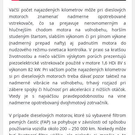
Väčší počet najazdených kilometrov môže pri dieslových
motoroch znamenať nadmerne opotrebované
vstrekovače, čo sa prejavuje nerovnomerným a
hlučnejším chodom motora na voľnobehu, horším
studeným štartom, slabším výkonom či pri plnom výkone
(nadmerný prepad nafty) aj padnutím motora do
nudzového režimu-svietiaca kontrolka. V praxi sa kratšou
životnosťou a niečo väčším výskytom porúch prezentujú
piezoelektrické vstrekovače použité v motore 1,6 HDi 8V s
výkonom 82 kW. Pri väčšom počte najazdených kilometrov
si pri dieselových motoroch treba dávať pozor taktiež na
nadmerné vibrácie na voľnobehu, trhavý rozjazd pri
zábere spojky či hlučnosť pri akcelerácii z nižších otáčok.
Vtedy je s najväčšou pravdepodobnosťou na vine
nadmerne opotrebovaný dvojhmotový zotrvačník.
V prípade dieselových motorov, ktoré sú vybavené filtrom
pevných častíc (FAP) sa pohybuje v závislosti od spôsobu
používania vozidla okolo 200 – 250 000 km. Niekedy môže