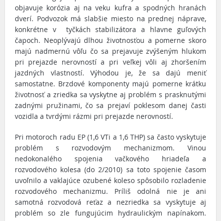
objavuje korózia aj na veku kufra a spodných hranách
dverí. Podvozok má slabšie miesto na prednej náprave,
konkrétne v tyčkách stabilizátora a hlavne guľových
čapoch. Neoplývajú dlhou životnosťou a pomerne skoro
majú nadmernú vôľu čo sa prejavuje zvýšeným hlukom
pri prejazde nerovností a pri veľkej vôli aj zhoršením
jazdných vlastností. Výhodou je, že sa dajú meniť
samostatne. Brzdové komponenty majú pomerne krátku
životnosť a zriedka sa vyskytne aj problém s prasknutými
zadnými pružinami, čo sa prejaví poklesom danej časti
vozidla a tvrdými rázmi pri prejazde nerovností.
Pri motoroch radu EP (1,6 VTi a 1,6 THP) sa často vyskytuje
problém s rozvodovým mechanizmom. Vinou
nedokonalého spojenia vačkového hriadeľa a
rozvodového kolesa (do 2/2010) sa toto spojenie časom
uvoľnilo a vaklajúce ozubené koleso spôsobilo rozladenie
rozvodového mechanizmu. Príliš odolná nie je ani
samotná rozvodová reťaz a nezriedka sa vyskytuje aj
problém so zle fungujúcim hydraulickým napínakom.