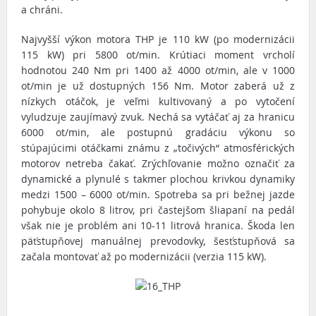
a chráni.
Najvyšší výkon motora THP je 110 kW (po modernizácii
115 kW) pri 5800 ot/min. Krútiaci moment vrcholí
hodnotou 240 Nm pri 1400 až 4000 ot/min, ale v 1000
ot/min je už dostupných 156 Nm. Motor zaberá už z
nízkych otáčok, je veľmi kultivovaný a po vytočení
vyludzuje zaujímavý zvuk. Nechá sa vytáčať aj za hranicu
6000 ot/min, ale postupnú gradáciu výkonu so
stúpajúcimi otáčkami známu z „točivých“ atmosférických
motorov netreba čakať. Zrýchľovanie možno označiť za
dynamické a plynulé s takmer plochou krivkou dynamiky
medzi 1500 – 6000 ot/min. Spotreba sa pri bežnej jazde
pohybuje okolo 8 litrov, pri častejšom šliapaní na pedál
však nie je problém ani 10-11 litrová hranica. Škoda len
päťstupňovej manuálnej prevodovky, šesťstupňová sa
začala montovať až po modernizácii (verzia 115 kW).