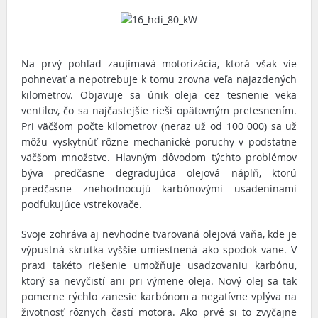
Na prvý pohľad zaujímavá motorizácia, ktorá však vie
pohnevať a nepotrebuje k tomu zrovna veľa najazdených
kilometrov. Objavuje sa únik oleja cez tesnenie veka
ventilov, čo sa najčastejšie rieši opätovným pretesnením.
Pri väčšom počte kilometrov (neraz už od 100 000) sa už
môžu vyskytnúť rôzne mechanické poruchy v podstatne
väčšom množstve. Hlavným dôvodom týchto problémov
býva predčasne degradujúca olejová náplň, ktorú
predčasne znehodnocujú karbónovými usadeninami
podfukujúce vstrekovače.
Svoje zohráva aj nevhodne tvarovaná olejová vaňa, kde je
výpustná skrutka vyššie umiestnená ako spodok vane. V
praxi takéto riešenie umožňuje usadzovaniu karbónu,
ktorý sa nevyčistí ani pri výmene oleja. Nový olej sa tak
pomerne rýchlo zanesie karbónom a negatívne vplýva na
životnosť rôznych častí motora. Ako prvé si to zvyčajne