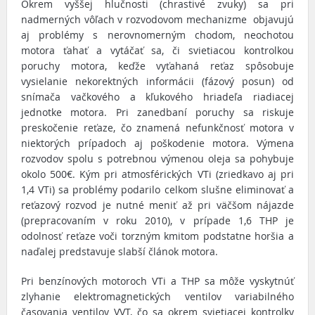
Okrem vyššej hlučnosti (chrastivé zvuky) sa pri
nadmerných vôľach v rozvodovom mechanizme objavujú
aj problémy s nerovnomerným chodom, neochotou
motora ťahať a vytáčať sa, či svietiacou kontrolkou
poruchy motora, keďže vyťahaná reťaz spôsobuje
vysielanie nekorektných informácii (fázový posun) od
snímača vačkového a kľukového hriadeľa riadiacej
jednotke motora. Pri zanedbaní poruchy sa riskuje
preskočenie reťaze, čo znamená nefunkčnosť motora v
niektorých prípadoch aj poškodenie motora. Výmena
rozvodov spolu s potrebnou výmenou oleja sa pohybuje
okolo 500€. Kým pri atmosférických VTi (zriedkavo aj pri
1,4 VTi) sa problémy podarilo celkom slušne eliminovať a
reťazový rozvod je nutné meniť až pri väčšom nájazde
(prepracovaním v roku 2010), v prípade 1,6 THP je
odolnosť reťaze voči torzným kmitom podstatne horšia a
naďalej predstavuje slabší článok motora.
Pri benzínových motoroch VTi a THP sa môže vyskytnúť
zlyhanie elektromagnetických ventilov variabilného
časovania ventilov VVT, čo sa okrem svietiacej kontrolky