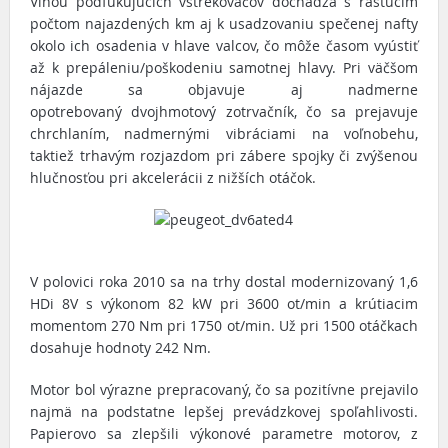
Vinou podfukujúcich vstrekovačov dochádza s rastúcim
počtom najazdených km aj k usadzovaniu spečenej nafty
okolo ich osadenia v hlave valcov, čo môže časom vyústiť
až k prepáleniu/poškodeniu samotnej hlavy. Pri väčšom
nájazde sa objavuje aj nadmerne
opotrebovaný dvojhmotový zotrvačník, čo sa prejavuje
chrchlaním, nadmernými vibráciami na voľnobehu,
taktiež trhavým rozjazdom pri zábere spojky či zvýšenou
hlučnosťou pri akcelerácii z nižších otáčok.
V polovici roka 2010 sa na trhy dostal modernizovaný 1,6
HDi 8V s výkonom 82 kW pri 3600 ot/min a krútiacim
momentom 270 Nm pri 1750 ot/min. Už pri 1500 otáčkach
dosahuje hodnoty 242 Nm.
Motor bol výrazne prepracovaný, čo sa pozitívne prejavilo
najmä na podstatne lepšej prevádzkovej spoľahlivosti.
Papierovo sa zlepšili výkonové parametre motorov, z