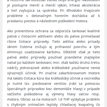
je postupne menší a menší výkon, trhavá akcelerácia
a tiež zvyšujúca sa spotreba. Pri dlhodobo trvajúcom
probléme s detonačným horením dochádza až k
praskaniu piestov a následnom poškodení motora.
Ako preventívna ochrana sa odporúča tankovať kvalitné
palivá s čistiacimi aditívami alebo do paliva primiešavať
rôzne čistiace prípravky. Tieto aditíva alebo prísady
okrem čistenia znižujú aj priľnavosť povrchu a tým
eliminujú usadzovanie karbónu. Dôležité však je tieto
palivá alebo prípravky používať pravidelne (najlepšie
naliať po každom tankovaní, min. však každú druhú-tretiu
nádrž), jednorazové alebo krátkodobé používanie nemá
výraznejší účinok. Pri značne zakarbónovanom motore
má takáto čistiaca kúra iba krátkodobý účinok a nezriedka
je nutné tzv. pieskovanie ventilov (robí sa pomocou
špeciálnych prípravkov bez demontáže hlavy) v prípade
väčšieho poškodenia aj výmeny hlavy valcov resp.
motora. Občas sa na motoroch 1,6 THP vyskytuje problém
s chybným snímačom teploty chladiacej kvapaliny, čo