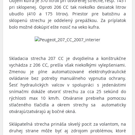
Objem kufra je 370 litrov pri otvorenej streche, resp. 145 l
pri sklopenej. Oproti 206 CC tak niekoľko desiatok litrov
ubudlo (410 a 175 litrov). Priestor pre batožinu a
sklopenú strechu je oddelený prepážkou. Za príplatok
bolo možné dokúpiť ešte nosič na veko kufra.
Skladacia strecha 207 CC je dvojdielna a konštrukčne
vychádza z 206 CC, prešla však niekoľkými vylepšeniami.
Zmenou je plne automatizované elektrohydraulické
ovládanie bez potreby manuálneho vypnutia ochrany.
Šesť hydraulických valcov v spolupráci s jedenástimi
snímačmi dokáže otvoriť strechu za cca 25 sekúnd do
rýchlosti max 10 km/h. Otváranie prebieha pomocou
stlačeného tlačidla a okrem strechy sa automaticky
otvárajú/zatvárajú aj bočné okná.
Sklápateľná strecha prináša skvelý pocit za volantom, na
druhej strane môže byť aj zdrojom problémov, ktoré