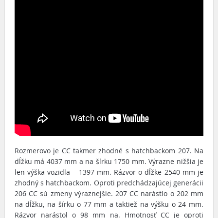
Rozmerovo je CC takmer zhodné s hatchbackom 207. Na
dĺžku má 4037 mm a na šírku 1750 mm. Výrazne nižšia je
len výška vozidla – 1397 mm. Rázvor o dĺžke 2540 mm je
zhodný s hatchbackom. Oproti predchádzajúcej generácii
206 CC sú zmeny výraznejšie. 207 CC narástlo o 202 mm
na dĺžku, na šírku o 77 mm a taktiež na výšku o 24 mm.
Rázvor narástol o 98 mm na. Hmotnosť CC je oproti