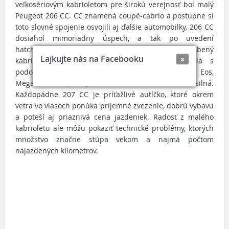
veľkosériovým kabrioletom pre širokú verejnosť bol malý
Peugeot 206 CC. CC znamená coupé-cabrio a postupne si
toto slovné spojenie osvojili aj ďalšie automobilky. 206 CC
dosiahol mimoriadny úspech, a tak po uvedení
hatchbacku 207 na trh logicky nasledoval aj obľúbený
Lajkujte nás na Facebooku
x
kabriolet. Keďže konkurencia medzičasom prišla s
podobnými modelmi (Colt CZC, Tigra Twin Top, Eos,
Megane Cabrio, atď.), obľuba na trhu už nebola tak silná.
Každopádne 207 CC je príťažlivé autíčko, ktoré okrem
vetra vo vlasoch ponúka príjemné zvezenie, dobrú výbavu
a poteší aj priaznivá cena jazdeniek. Radosť z malého
kabrioletu ale môžu pokaziť technické problémy, ktorých
množstvo značne stúpa vekom a najmä počtom
najazdených kilometrov.