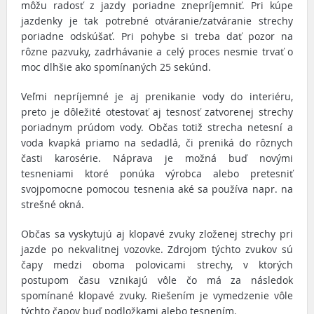
môžu radosť z jazdy poriadne znepríjemniť. Pri kúpe
jazdenky je tak potrebné otváranie/zatváranie strechy
poriadne odskúšať. Pri pohybe si treba dať pozor na
rôzne pazvuky, zadrhávanie a celý proces nesmie trvať o
moc dlhšie ako spomínaných 25 sekúnd.
Veľmi nepríjemné je aj prenikanie vody do interiéru,
preto je dôležité otestovať aj tesnosť zatvorenej strechy
poriadnym prúdom vody. Občas totiž strecha netesní a
voda kvapká priamo na sedadlá, či preniká do rôznych
časti karosérie. Náprava je možná buď novými
tesneniami ktoré ponúka výrobca alebo pretesniť
svojpomocne pomocou tesnenia aké sa používa napr. na
strešné okná.
Občas sa vyskytujú aj klopavé zvuky zloženej strechy pri
jazde po nekvalitnej vozovke. Zdrojom týchto zvukov sú
čapy medzi oboma polovicami strechy, v ktorých
postupom času vznikajú vôle čo má za následok
spomínané klopavé zvuky. Riešením je vymedzenie vôle
týchto čapov buď podložkami alebo tesnením.