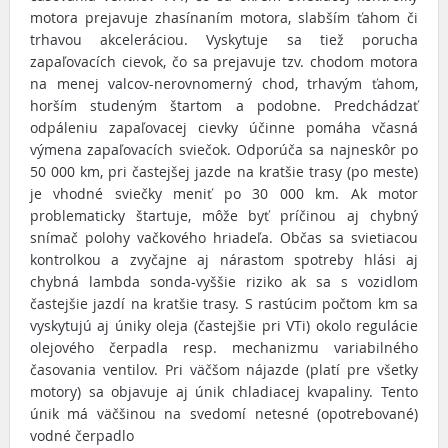
motora prejavuje zhasínaním motora, slabším ťahom či
trhavou akceleráciou. Vyskytuje sa tiež porucha
zapaľovacích cievok, čo sa prejavuje tzv. chodom motora
na menej valcov-nerovnomerný chod, trhavým ťahom,
horším studeným štartom a podobne. Predchádzať
odpáleniu zapaľovacej cievky účinne pomáha včasná
výmena zapaľovacích sviečok. Odporúča sa najneskôr po
50 000 km, pri častejšej jazde na kratšie trasy (po meste)
je vhodné sviečky meniť po 30 000 km. Ak motor
problematicky štartuje, môže byť príčinou aj chybný
snímač polohy vačkového hriadeľa. Občas sa svietiacou
kontrolkou a zvyčajne aj nárastom spotreby hlási aj
chybná lambda sonda-vyššie riziko ak sa s vozidlom
častejšie jazdí na kratšie trasy. S rastúcim počtom km sa
vyskytujú aj úniky oleja (častejšie pri VTi) okolo regulácie
olejového čerpadla resp. mechanizmu variabilného
časovania ventilov. Pri väčšom nájazde (platí pre všetky
motory) sa objavuje aj únik chladiacej kvapaliny. Tento
únik má väčšinou na svedomí netesné (opotrebované)
vodné čerpadlo