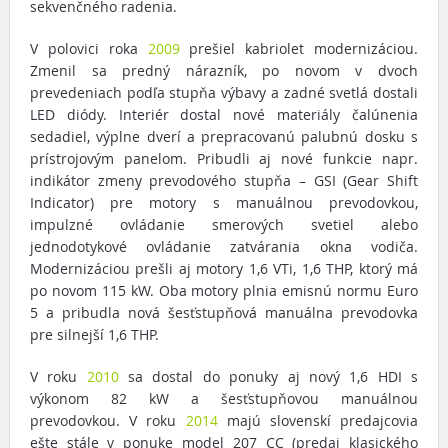
sekvenčného radenia.
V polovici roka
2009
prešiel kabriolet modernizáciou.
Zmenil sa predný nárazník, po novom v dvoch
prevedeniach podľa stupňa výbavy a zadné svetlá dostali
LED diódy. Interiér dostal nové materiály čalúnenia
sedadiel, výplne dverí a prepracovanú palubnú dosku s
prístrojovým panelom. Pribudli aj nové funkcie napr.
indikátor zmeny prevodového stupňa – GSI (Gear Shift
Indicator) pre motory s manuálnou prevodovkou,
impulzné ovládanie smerových svetiel alebo
jednodotykové ovládanie zatvárania okna vodiča.
Modernizáciou prešli aj motory 1,6 VTi, 1,6 THP, ktorý má
po novom 115 kW. Oba motory plnia emisnú normu Euro
5 a pribudla nová šesťstupňová manuálna prevodovka
pre silnejší 1,6 THP.
V roku
2010
sa dostal do ponuky aj nový 1,6 HDI s
výkonom 82 kW a šesťstupňovou manuálnou
prevodovkou. V roku
2014
majú slovenskí predajcovia
ešte stále v ponuke model 207 CC (predaj klasického