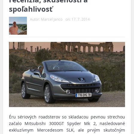
spoľahlivosť
Autor:
Marcel Janco
on:
17. 7. 2014
Éru sériových roadsterov so skladacou pevnou strechou
začalo Mitsubishi 3000GT Spyder Mk 2, nasledované
exkluzívnym Mercedesom SLK, ale prvým skutočným