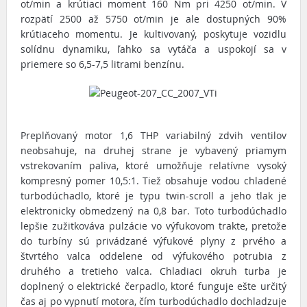
ot/min a krútiaci moment 160 Nm pri 4250 ot/min. V
rozpätí 2500 až 5750 ot/min je ale dostupných 90%
krútiaceho momentu. Je kultivovaný, poskytuje vozidlu
solídnu dynamiku, ľahko sa vytáča a uspokojí sa v
priemere so 6,5-7,5 litrami benzínu.
Preplňovaný motor 1,6 THP variabilný zdvih ventilov
neobsahuje, na druhej strane je vybavený priamym
vstrekovaním paliva, ktoré umožňuje relatívne vysoký
kompresný pomer 10,5:1. Tiež obsahuje vodou chladené
turbodúchadlo, ktoré je typu twin-scroll a jeho tlak je
elektronicky obmedzený na 0,8 bar. Toto turbodúchadlo
lepšie zužitkováva pulzácie vo výfukovom trakte, pretože
do turbíny sú privádzané výfukové plyny z prvého a
štvrtého valca oddelene od výfukového potrubia z
druhého a tretieho valca. Chladiaci okruh turba je
doplnený o elektrické čerpadlo, ktoré funguje ešte určitý
čas aj po vypnutí motora, čím turbodúchadlo dochladzuje