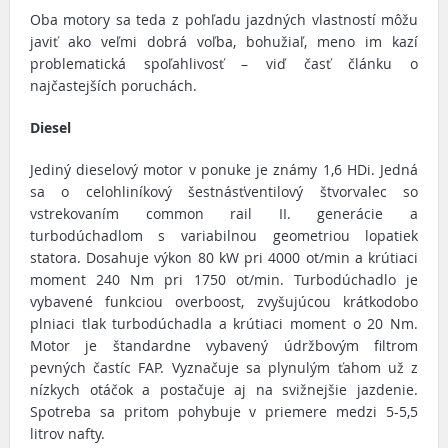
Oba motory sa teda z pohľadu jazdných vlastností môžu
javiť ako veľmi dobrá voľba, bohužiaľ, meno im kazí
problematická spoľahlivosť – viď časť článku o
najčastejších poruchách.
Diesel
Jediný dieselový motor v ponuke je známy 1,6 HDi. Jedná
sa o celohliníkový šestnásťventilový štvorvalec so
vstrekovaním common rail II. generácie a
turbodúchadlom s variabilnou geometriou lopatiek
statora. Dosahuje výkon 80 kW pri 4000 ot/min a krútiaci
moment 240 Nm pri 1750 ot/min. Turbodúchadlo je
vybavené funkciou overboost, zvyšujúcou krátkodobo
plniaci tlak turbodúchadla a krútiaci moment o 20 Nm.
Motor je štandardne vybavený údržbovým filtrom
pevných častíc FAP. Vyznačuje sa plynulým ťahom už z
nízkych otáčok a postačuje aj na svižnejšie jazdenie.
Spotreba sa pritom pohybuje v priemere medzi 5-5,5
litrov nafty.