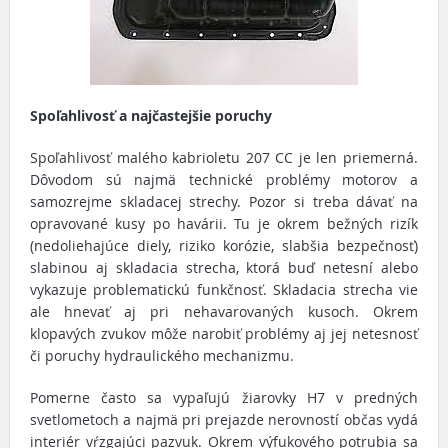
Spoľahlivosť a najčastejšie poruchy
Spoľahlivosť malého kabrioletu 207 CC je len priemerná.
Dôvodom sú najmä technické problémy motorov a
samozrejme skladacej strechy. Pozor si treba dávať na
opravované kusy po havárii. Tu je okrem bežných rizík
(nedoliehajúce diely, riziko korózie, slabšia bezpečnosť)
slabinou aj skladacia strecha, ktorá buď netesní alebo
vykazuje problematickú funkčnosť. Skladacia strecha vie
ale hnevať aj pri nehavarovaných kusoch. Okrem
klopavých zvukov môže narobiť problémy aj jej netesnosť
či poruchy hydraulického mechanizmu.
Pomerne často sa vypaľujú žiarovky H7 v predných
svetlometoch a najmä pri prejazde nerovností občas vydá
interiér vŕzgajúci pazvuk. Okrem výfukového potrubia sa