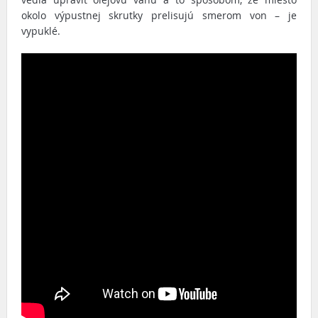
okolo výpustnej skrutky prelisujú smerom von – je
vypuklé.