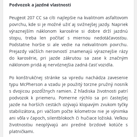
Podvozok a jazdné vlastnosti
Peugeot 207 CC sa cíti najlepšie na kvalitnom asfaltovom
povrchu, kde si je možné užiť aj svižnejšej jazdy. Napriek
výraznejším náklonom karosérie si dobre drží jazdnú
stopu, treba len počítať s miernou nedotáčavosťou.
Podstatne horšie si ale vedie na nekvalitnom povrchu.
Prejazdy väčších nerovností znamenajú výraznejšie rázy
do karosérie, pri jazde zákrutou sa zase k značným
náklonom pridá aj nervóznejšia zadná časť vozidla.
Po konštrukčnej stránke sa vpredu nachádza zavesenie
typu McPherson a vzadu je použitý torzne pružný nosník
s dvojicou pozdĺžnych ramien. Z hľadiska životnosti patrí
podvozok k priemeru. Pomerne rýchlo sa pri častejšej
jazde na horších cestách ozývajú klopavým zvukom tyčky
stabilizátora, pri väčšom počte kilometrov nie je výnimka
ani vôľa v čapoch, silentblokoch či hučiace ložiská. Veľkou
životnosťou neoplývajú ani predné brzdové kotúče s
platničkami.