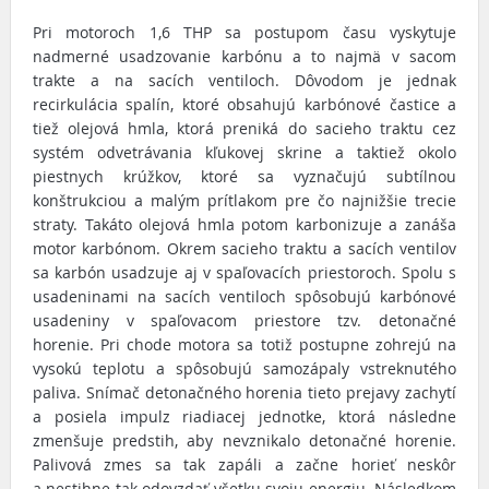
Pri motoroch 1,6 THP sa postupom času vyskytuje
nadmerné usadzovanie karbónu a to najmä v sacom
trakte a na sacích ventiloch. Dôvodom je jednak
recirkulácia spalín, ktoré obsahujú karbónové častice a
tiež olejová hmla, ktorá preniká do sacieho traktu cez
systém odvetrávania kľukovej skrine a taktiež okolo
piestnych krúžkov, ktoré sa vyznačujú subtílnou
konštrukciou a malým prítlakom pre čo najnižšie trecie
straty. Takáto olejová hmla potom karbonizuje a zanáša
motor karbónom. Okrem sacieho traktu a sacích ventilov
sa karbón usadzuje aj v spaľovacích priestoroch. Spolu s
usadeninami na sacích ventiloch spôsobujú karbónové
usadeniny v spaľovacom priestore tzv. detonačné
horenie. Pri chode motora sa totiž postupne zohrejú na
vysokú teplotu a spôsobujú samozápaly vstreknutého
paliva. Snímač detonačného horenia tieto prejavy zachytí
a posiela impulz riadiacej jednotke, ktorá následne
zmenšuje predstih, aby nevznikalo detonačné horenie.
Palivová zmes sa tak zapáli a začne horieť neskôr
a nestihne tak odovzdať všetku svoju energiu. Následkom