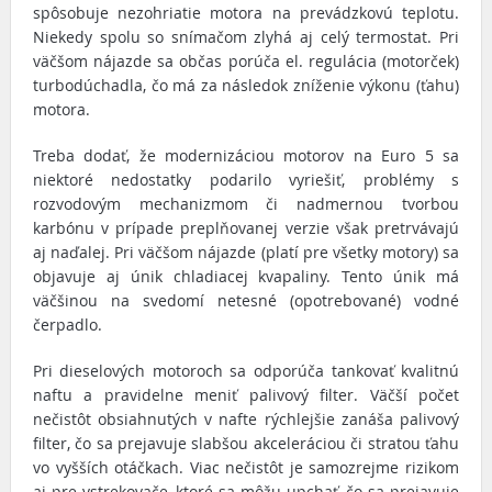
spôsobuje nezohriatie motora na prevádzkovú teplotu.
Niekedy spolu so snímačom zlyhá aj celý termostat. Pri
väčšom nájazde sa občas porúča el. regulácia (motorček)
turbodúchadla, čo má za následok zníženie výkonu (ťahu)
motora.
Treba dodať, že modernizáciou motorov na Euro 5 sa
niektoré nedostatky podarilo vyriešiť, problémy s
rozvodovým mechanizmom či nadmernou tvorbou
karbónu v prípade preplňovanej verzie však pretrvávajú
aj naďalej. Pri väčšom nájazde (platí pre všetky motory) sa
objavuje aj únik chladiacej kvapaliny. Tento únik má
väčšinou na svedomí netesné (opotrebované) vodné
čerpadlo.
Pri dieselových motoroch sa odporúča tankovať kvalitnú
naftu a pravidelne meniť palivový filter. Väčší počet
nečistôt obsiahnutých v nafte rýchlejšie zanáša palivový
filter, čo sa prejavuje slabšou akceleráciou či stratou ťahu
vo vyšších otáčkach. Viac nečistôt je samozrejme rizikom
aj pre vstrekovače, ktoré sa môžu upchať, čo sa prejavuje