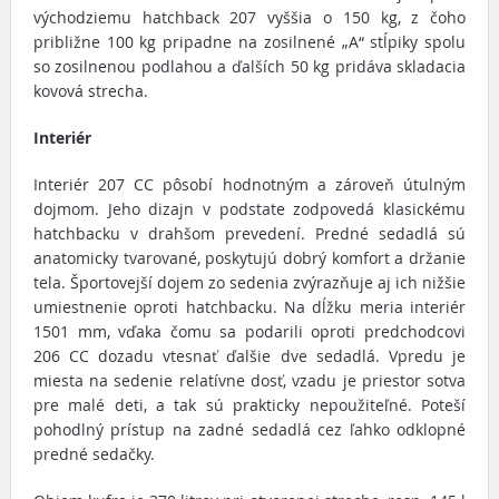
východziemu hatchback 207 vyššia o 150 kg, z čoho
približne 100 kg pripadne na zosilnené „A“ stĺpiky spolu
so zosilnenou podlahou a ďalších 50 kg pridáva skladacia
kovová strecha.
Interiér
Interiér 207 CC pôsobí hodnotným a zároveň útulným
dojmom. Jeho dizajn v podstate zodpovedá klasickému
hatchbacku v drahšom prevedení. Predné sedadlá sú
anatomicky tvarované, poskytujú dobrý komfort a držanie
tela. Športovejší dojem zo sedenia zvýrazňuje aj ich nižšie
umiestnenie oproti hatchbacku. Na dĺžku meria interiér
1501 mm, vďaka čomu sa podarili oproti predchodcovi
206 CC dozadu vtesnať ďalšie dve sedadlá. Vpredu je
miesta na sedenie relatívne dosť, vzadu je priestor sotva
pre malé deti, a tak sú prakticky nepoužiteľné. Poteší
pohodlný prístup na zadné sedadlá cez ľahko odklopné
predné sedačky.